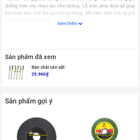
chống trơn cho thao tác nhẹ nhàng. Lỗ tròn phía đuôi sẽ giúp
bạn treo bàn chải lên sau khi sử dụng, tiết kiệm diện tích và giữ
bàn chải luôn khô sạch.
Xem thêm
443
Sản phẩm đã xem
Bàn chải cán sắt
29.960₫
Sản phẩm gợi ý