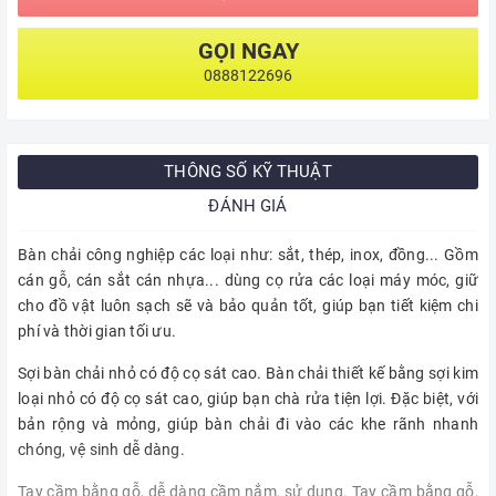
GỌI NGAY
0888122696
THÔNG SỐ KỸ THUẬT
ĐÁNH GIÁ
Bàn chải công nghiệp các loại như: sắt, thép, inox, đồng... Gồm
cán gỗ, cán sắt cán nhựa... dùng cọ rửa các loại máy móc, giữ
cho đồ vật luôn sạch sẽ và bảo quản tốt, giúp bạn tiết kiệm chi
phí và thời gian tối ưu.
Sợi bàn chải nhỏ có độ cọ sát cao. Bàn chải thiết kế bằng sợi kim
loại nhỏ có độ cọ sát cao, giúp bạn chà rửa tiện lợi. Đặc biệt, với
bản rộng và mỏng, giúp bàn chải đi vào các khe rãnh nhanh
chóng, vệ sinh dễ dàng.
Tay cầm bằng gỗ, dễ dàng cầm nắm, sử dụng. Tay cầm bằng gỗ,