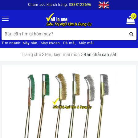
Chăm sóc khách hàng:
0888122696
0
Toggle
navigation
Tìm nhanh:
Máy hàn
,
Máy khoan
,
Đá mài
,
Máy mài
Trang chủ
Phụ kiện mài mòn
Bàn chải cán sắt