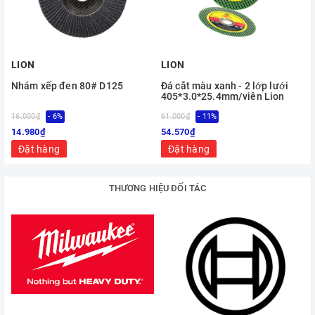
LION
LION
Nhám xếp đen 80# D125
Đá cắt màu xanh - 2 lớp lưới
405*3.0*25.4mm/viên Lion
16.000₫
- 6%
61.000₫
- 11%
9
14.980₫
54.570₫
Đặt hàng
Đặt hàng
THƯƠNG HIỆU ĐỐI TÁC