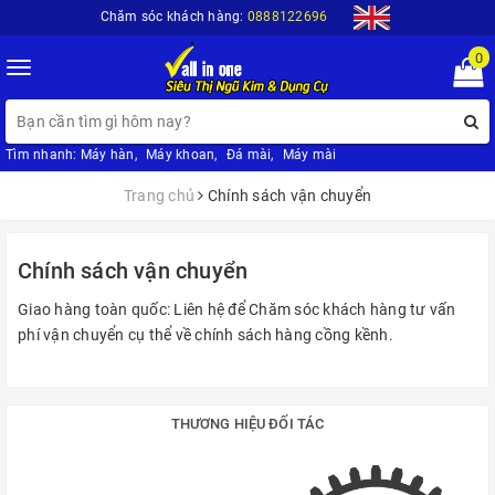
Chăm sóc khách hàng:
0888122696
0
Toggle
navigation
Tìm nhanh:
Máy hàn
,
Máy khoan
,
Đá mài
,
Máy mài
Trang chủ
Chính sách vận chuyển
Chính sách vận chuyển
Giao hàng toàn quốc: Liên hệ để Chăm sóc khách hàng tư vấn
phí vận chuyển cụ thể về chính sách hàng cồng kềnh.
THƯƠNG HIỆU ĐỐI TÁC