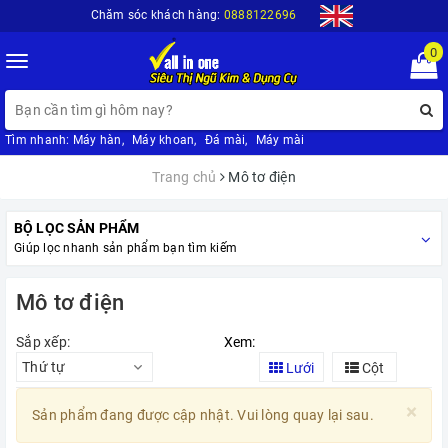
Chăm sóc khách hàng:
0888122696
0
Toggle
navigation
Tìm nhanh:
Máy hàn
,
Máy khoan
,
Đá mài
,
Máy mài
Trang chủ
Mô tơ điện
BỘ LỌC SẢN PHẨM
Giúp lọc nhanh sản phẩm bạn tìm kiếm
Mô tơ điện
Sắp xếp:
Xem:
Thứ tự
Lưới
Cột
×
Sản phẩm đang được cập nhật. Vui lòng quay lại sau.