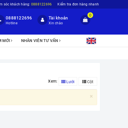
m sóc khách hàng:
0888122696
Kiểm tra đơn hàng nhanh
0
0888122696
Tài khoản
Hotline
Xin chào
M MỚI
NHÂN VIÊN TƯ VẤN
Xem:
Lưới
Cột
×