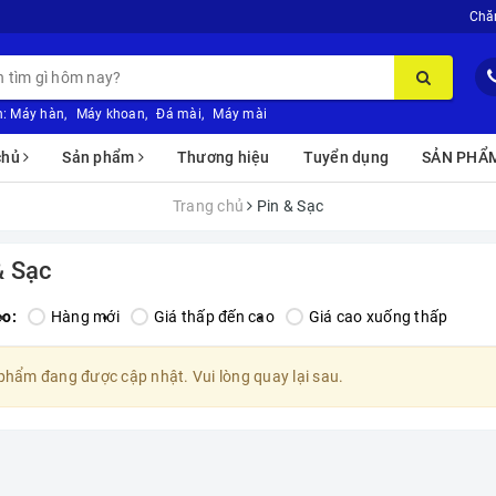
Chă
:
Máy hàn
,
Máy khoan
,
Đá mài
,
Máy mài
chủ
Sản phẩm
Thương hiệu
Tuyển dụng
SẢN PHẨ
Trang chủ
Pin & Sạc
& Sạc
eo:
Hàng mới
Giá thấp đến cao
Giá cao xuống thấp
phẩm đang được cập nhật. Vui lòng quay lại sau.