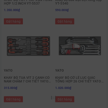
HỢP 1/2 INCH YT-5537
YT-5540
1.350.000₫
590.000₫
Đặt hàng
Đặt hàng
YATO
YATO
KHAY BỘ TUA VÍT 2 CẠNH CÓ
KHAY BỘ CỜ LÊ LỤC GIÁC
NAM CHÂM 7 CHI TIẾT YATO
TỔNG HỢP 26 CHI TIẾT YATO
YT-5535
YT-55452
315.000₫
1.020.000₫
Đặt hàng
Đặt hàng