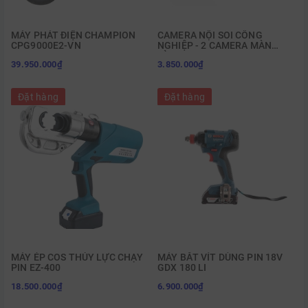
MÁY PHÁT ĐIỆN CHAMPION
CAMERA NỘI SOI CÔNG
CPG9000E2-VN
NGHIỆP - 2 CAMERA MÀN
HÌNH IPS 5 INCH G10 5.5
39.950.000₫
3.850.000₫
Đặt hàng
Đặt hàng
MÁY ÉP COS THỦY LỰC CHẠY
MÁY BẮT VÍT DÙNG PIN 18V
PIN EZ-400
GDX 180 LI
18.500.000₫
6.900.000₫