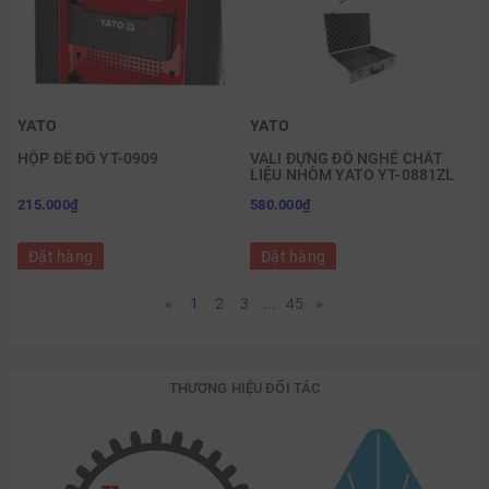
YATO
YATO
HỘP ĐỂ ĐỒ YT-0909
VALI ĐỰNG ĐỒ NGHỀ CHẤT
LIỆU NHÔM YATO YT-0881ZL
215.000₫
580.000₫
Đặt hàng
Đặt hàng
«
1
2
3
...
45
»
THƯƠNG HIỆU ĐỐI TÁC