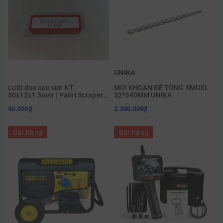
UNIKA
Lưỡi dao cạo sơn KT
MŨI KHOAN BÊ TÔNG SMUXL
50x12x1.5mm ( Paint Scraper
32*540MM UNIKA
Blades 50Lx12Wx1.5T )
50.000₫
2.200.000₫
Đặt hàng
Đặt hàng