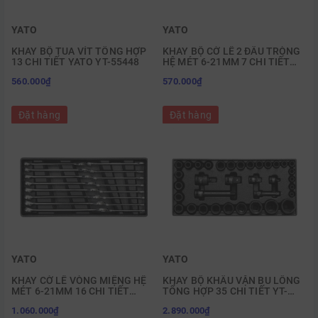
YATO
YATO
KHAY BỘ TUA VÍT TỔNG HỢP
KHAY BỘ CỜ LÊ 2 ĐẦU TRÒNG
13 CHI TIẾT YATO YT-55448
HỆ MÉT 6-21MM 7 CHI TIẾT
YT-5533
560.000₫
570.000₫
Đặt hàng
Đặt hàng
YATO
YATO
KHAY CỜ LÊ VÒNG MIỆNG HỆ
KHAY BỘ KHẨU VẶN BU LÔNG
MÉT 6-21MM 16 CHI TIẾT
TỔNG HỢP 35 CHI TIẾT YT-
YATO YT-5531
55446
1.060.000₫
2.890.000₫