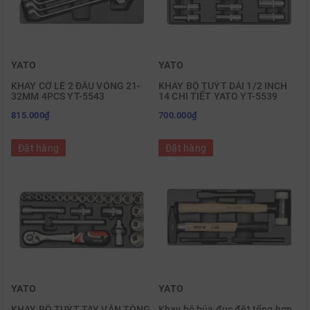
YATO
YATO
KHAY CỜ LÊ 2 ĐẦU VÒNG 21-
KHAY BỘ TUÝT DÀI 1/2 INCH
32MM 4PCS YT-5543
14 CHI TIẾT YATO YT-5539
815.000₫
700.000₫
Đặt hàng
Đặt hàng
YATO
YATO
KHAY BỘ TUÝT TAY VẶN TỔNG
Khay bộ búa đục đột tổng hợp