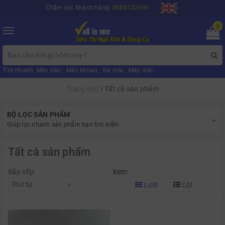
Chăm sóc khách hàng:
0888122696
0
Toggle
navigation
Tìm nhanh:
Máy hàn
,
Máy khoan
,
Đá mài
,
Máy mài
Trang chủ
Tất cả sản phẩm
BỘ LỌC SẢN PHẨM
Giúp lọc nhanh sản phẩm bạn tìm kiếm
Tất cả sản phẩm
Sắp xếp:
Xem:
Thứ tự
Lưới
Cột