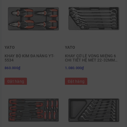
YATO
YATO
KHAY BỘ KÌM ĐA NĂNG YT-
KHAY CỜ LÊ VÒNG MIỆNG 6
5534
CHI TIẾT HỆ MÉT 22-32MM
YATO YT-5532
860.000₫
1.080.000₫
Đặt hàng
Đặt hàng