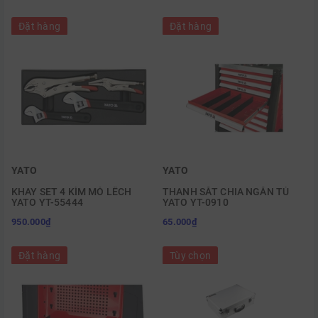
Đặt hàng
Đặt hàng
YATO
YATO
KHAY SET 4 KÌM MỎ LẾCH
THANH SẮT CHIA NGĂN TỦ
YATO YT-55444
YATO YT-0910
950.000₫
65.000₫
Đặt hàng
Tùy chọn