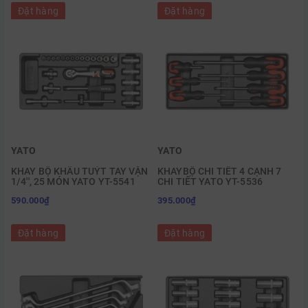
Đặt hàng
Đặt hàng
YATO
YATO
KHAY BỘ KHẨU TUÝT TAY VẶN
KHAYBỘ CHI TIẾT 4 CẠNH 7
1/4'', 25 MÓN YATO YT-5541
CHI TIẾT YATO YT-5536
590.000₫
395.000₫
Đặt hàng
Đặt hàng