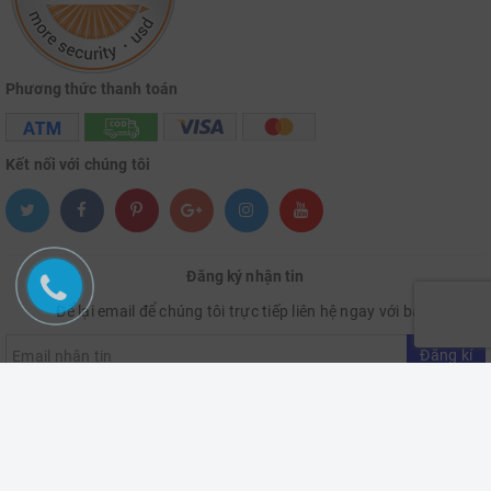
Phương thức thanh toán
Kết nối với chúng tôi
Đăng ký nhận tin
Để lại email để chúng tôi trực tiếp liên hệ ngay với bạn.
Đăng kí
Bản quyền thuộc về VietNam Hardware Store
Cung cấp bởi
Sapo