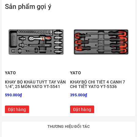
Sản phẩm gợi ý
YATO
YATO
KHAY BỘ KHẨU TUÝT TAY VẶN
KHAYBỘ CHI TIẾT 4 CẠNH 7
1/4'', 25 MÓN YATO YT-5541
CHI TIẾT YATO YT-5536
590.000₫
395.000₫
Đặt hàng
Đặt hàng
THƯƠNG HIỆU ĐỐI TÁC