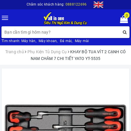
Chăm sóc khách hàng:
0888122696
0
Toggle
navigation
Tìm nhanh:
Máy hàn
,
Máy khoan
,
Đá mài
,
Máy mài
Trang chủ
Phụ Kiện Tủ Dụng Cụ
KHAY BỘ TUA VÍT 2 CẠNH CÓ
NAM CHÂM 7 CHI TIẾT YATO YT-5535