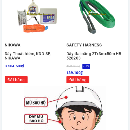
NIKAWA
SAFETY HARNESS
Dây Thoát hiểm, KDD-3F,
Dây đai nâng 2Tx3mx50m HB-
NIKAWA
528203
3.584.500₫
150.000₫
- 7%
139.100₫
Đặt hàng
Đặt hàng