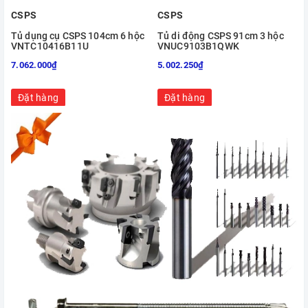
CSPS
CSPS
Tủ dụng cụ CSPS 104cm 6 hộc
Tủ di động CSPS 91cm 3 hộc
VNTC10416B11U
VNUC9103B1QWK
7.062.000₫
5.002.250₫
6
Đặt hàng
Đặt hàng