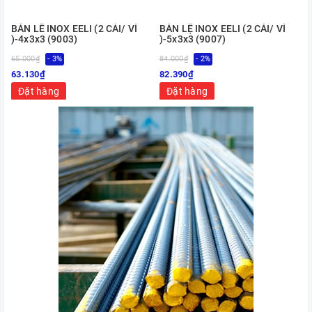
BẢN LỀ INOX EELI (2 CÁI/ VỈ
BẢN LỆ INOX EELI (2 CÁI/ VỈ
)-4x3x3 (9003)
)-5x3x3 (9007)
65.000₫
- 3%
84.000₫
- 2%
2
63.130₫
82.390₫
Đặt hàng
Đặt hàng