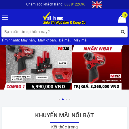
Chăm sóc khách hàng:
0888122696
0
Toggle
navigation
Tìm nhanh:
Máy hàn
,
Máy khoan
,
Đá mài
,
Máy mài
KHUYẾN MÃI NỔI BẬT
Kết thúc trong