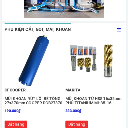
PHỤ KIỆN CẮT, GOT, MÀI, KHOAN
CFCOOPER
MAKITA
MŨI KHOAN RÚT LÕI BÊ TÔNG
MŨI KHOAN TỪ HSS 16x35mm
27x370mm COOPER DCB27370
PHỦ TITANIUM MH35-16
190.000₫
383.000₫
Đặt hàng
Đặt hàng