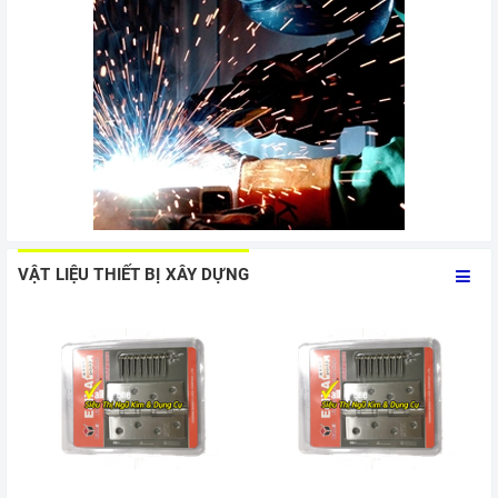
VẬT LIỆU THIẾT BỊ XÂY DỰNG