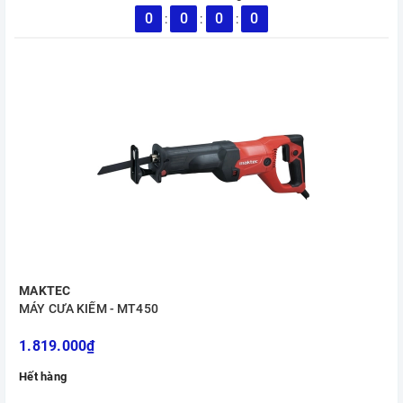
0
0
0
0
:
:
:
MAKTEC
MÁY CƯA KIẾM - MT450
1.819.000₫
Hết hàng