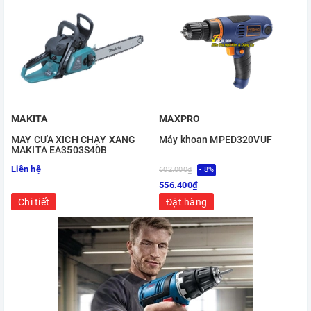
MAKITA
MAXPRO
MÁY CƯA XÍCH CHẠY XĂNG
Máy khoan MPED320VUF
MAKITA EA3503S40B
Liên hệ
602.000₫
- 8%
6
556.400₫
Chi tiết
Đặt hàng