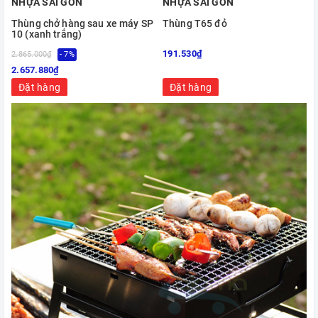
NHỰA SÀI GÒN
NHỰA SÀI GÒN
Thùng chở hàng sau xe máy SP
Thùng T65 đỏ
10 (xanh trắng)
191.530₫
2.865.000₫
- 7%
8
2.657.880₫
Đặt hàng
Đặt hàng