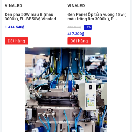
VINALED
VINALED
Đèn pha 50W mẫu B (màu
Đèn Panel Ốp trần vuông 18w (
3000k), FL-BB50W, Vinaled
màu trắng ấm 3000k ), PL-
S18M-W, Vinaled
1.414.540₫
420.000₫
- 1%
4
417.300₫
Đặt hàng
Đặt hàng