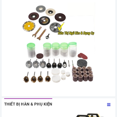
THIẾT BỊ HÀN & PHỤ KIỆN