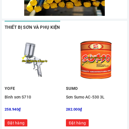
THIẾT BỊ SƠN VÀ PHỤ KIỆN
YOFE
SUMO
Bình sơn S710
Sơn Sumo AC-530 3L
258.940₫
282.000₫
Đặt hàng
Đặt hàng