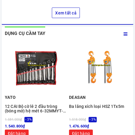
Xem tất cả
DỤNG CỤ CẦM TAY
YATO
DEASAN
12 CÁI Bộ cờ lê 2 đầu tròng
Ba lăng xích loại HSZ 1Tx5m
(bóng mờ) hệ mét 6-32MMYT-
0398
1.584.000₫
- 3%
1.518.000₫
- 3%
1
1.540.800₫
1.476.600₫
Đặt hàng
Đặt hàng