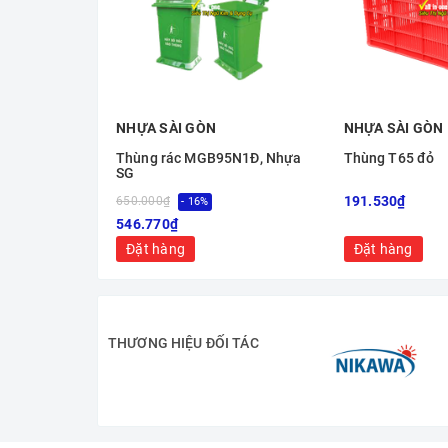
NHỰA SÀI GÒN
NHỰA SÀI GÒN
Thùng rác MGB95N1Đ, Nhựa
Thùng T65 đỏ
SG
191.530₫
650.000₫
- 16%
546.770₫
Đặt hàng
Đặt hàng
THƯƠNG HIỆU ĐỐI TÁC