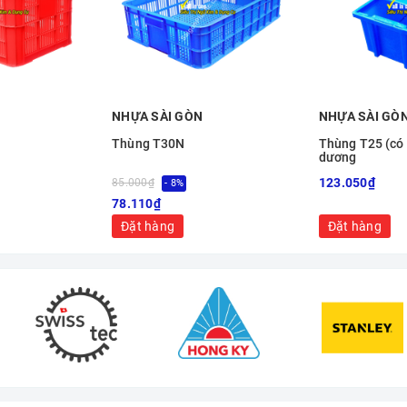
NHỰA SÀI GÒN
NHỰA SÀI GÒ
Thùng T30N
Thùng T25 (có
dương
123.050₫
85.000₫
- 8%
78.110₫
Đặt hàng
Đặt hàng