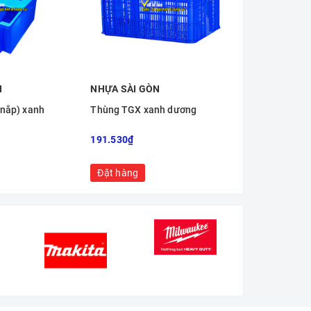
N
NHỰA SÀI GÒN
NHỰA SÀI G
 nắp) xanh
Thùng TGX xanh dương
Thùng nhựa 
dương
191.530₫
111.280₫
Đặt hàng
Đặt hàng