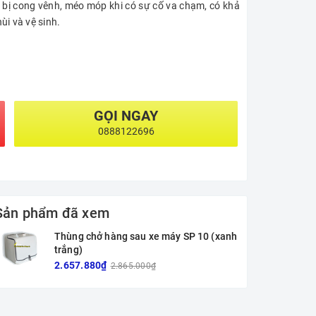
 bị cong vênh, méo móp khi có sự cố va chạm, có khả
i và vệ sinh.
GỌI NGAY
0888122696
Sản phẩm đã xem
Thùng chở hàng sau xe máy SP 10 (xanh
trắng)
2.657.880₫
2.865.000₫