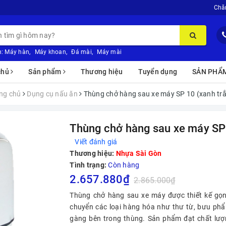
Chă
:
Máy hàn
,
Máy khoan
,
Đá mài
,
Máy mài
chủ
Sản phẩm
Thương hiệu
Tuyển dụng
SẢN PHẨ
ng chủ
Dụng cụ nấu ăn
Thùng chở hàng sau xe máy SP 10 (xanh tr
Thùng chở hàng sau xe máy SP 
Viết đánh giá
Thương hiệu:
Nhựa Sài Gòn
Tình trạng:
Còn hàng
2.657.880₫
2.865.000₫
Thùng chở hàng sau xe máy được thiết kế gọn
chuyển các loại hàng hóa như thư từ, bưu p
gàng bên trong thùng. Sản phẩm đạt chất lượn