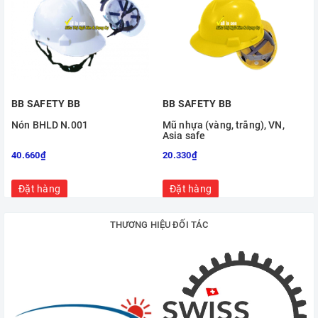
BB SAFETY BB
BB SAFETY BB
Nón BHLD N.001
Mũ nhựa (vàng, trắng), VN,
Asia safe
40.660₫
20.330₫
Đặt hàng
Đặt hàng
THƯƠNG HIỆU ĐỐI TÁC