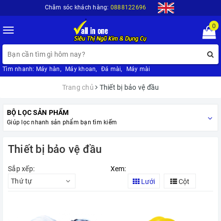
Chăm sóc khách hàng:
0888122696
0
Toggle
navigation
Tìm nhanh:
Máy hàn
,
Máy khoan
,
Đá mài
,
Máy mài
Trang chủ
Thiết bị bảo vệ đầu
BỘ LỌC SẢN PHẨM
Giúp lọc nhanh sản phẩm bạn tìm kiếm
Thiết bị bảo vệ đầu
Sắp xếp:
Xem:
Thứ tự
Lưới
Cột