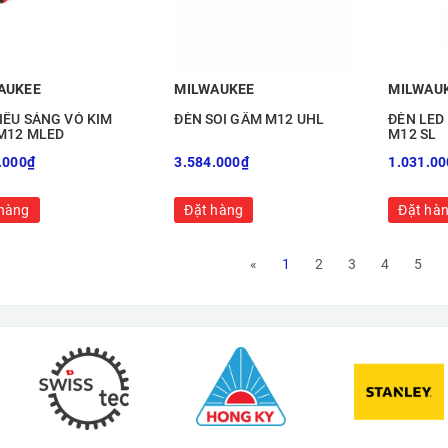
AUKEE
MILWAUKEE
MILWAU
IÊU SÁNG VỎ KIM
ĐÈN SOI GẦM M12 UHL
ĐÈN LED
 M12 MLED
M12 SL
.000₫
3.584.000₫
1.031.00
hàng
Đặt hàng
Đặt hà
«
1
2
3
4
5