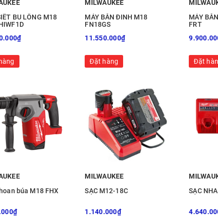
AUKEE
MILWAUKEE
MILWAU
IẾT BU LÔNG M18
MÁY BẮN ĐINH M18
MÁY BẮN
HIWF1D
FN18GS
FRT
0.000₫
11.550.000₫
9.900.00
hàng
Đặt hàng
Đặt hà
AUKEE
MILWAUKEE
MILWAU
hoan búa M18 FHX
SẠC M12-18C
SẠC NHA
.000₫
1.140.000₫
4.640.00