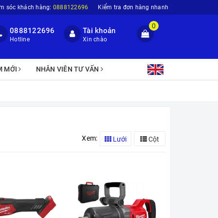
m sóc khách hàng:
0888122696
Kiểm tra đơn hàng nhanh
0
0888122696
Tài khoản
Hotline
Xin chào
M MỚI
NHÂN VIÊN TƯ VẤN
Xem:
Lưới
Cột