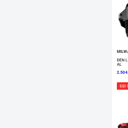
Thiết bị bảo vệ hô hấp
Thiết bị, dụng cụ đo lường
Phụ kiện khoan cắt
MILW
ĐÈN 
AL
2.504
Đặt 