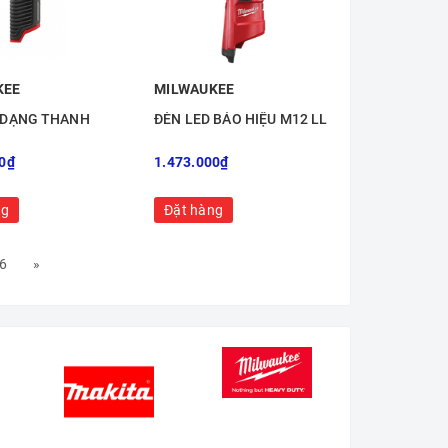
KEE
MILWAUKEE
 DẠNG THANH
ĐÈN LED BÁO HIỆU M12 LL
0₫
1.473.000₫
ng
Đặt hàng
6
»