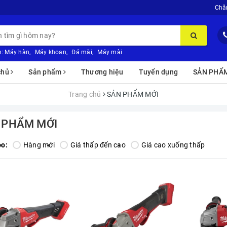
Chă
:
Máy hàn
,
Máy khoan
,
Đá mài
,
Máy mài
chủ
Sản phẩm
Thương hiệu
Tuyển dụng
SẢN PHẨ
Trang chủ
SẢN PHẨM MỚI
 PHẨM MỚI
eo:
Hàng mới
Giá thấp đến cao
Giá cao xuống thấp