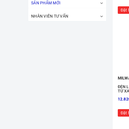
SẢN PHẨM MỚI
Đặt 
máy bơm hơi
NHÂN VIÊN TƯ VẤN
Máy hút bụi
Dụng cụ đa năng
Máy bơm keo
máy tra mỡ
máy bắn
Máy cắt
MILW
Máy Cưa
ĐÈN L
TỪ X
Máy mài
12.82
máy siết
Đặt 
Máy khoan, vặn vít
Máy xịt rửa