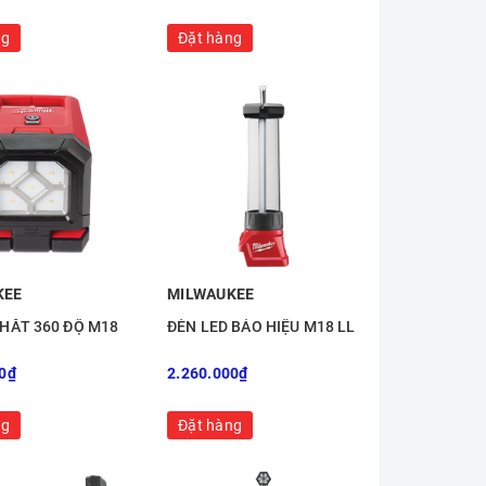
ng
Đặt hàng
KEE
MILWAUKEE
 HẮT 360 ĐỘ M18
ĐÈN LED BÁO HIỆU M18 LL
0₫
2.260.000₫
ng
Đặt hàng