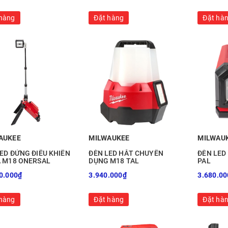
hàng
Đặt hàng
Đặt hà
AUKEE
MILWAUKEE
MILWAU
ED ĐỨNG ĐIỀU KHIỂN
ĐÈN LED HẮT CHUYÊN
ĐÈN LED
A M18 ONERSAL
DỤNG M18 TAL
PAL
0.000₫
3.940.000₫
3.680.00
hàng
Đặt hàng
Đặt hà