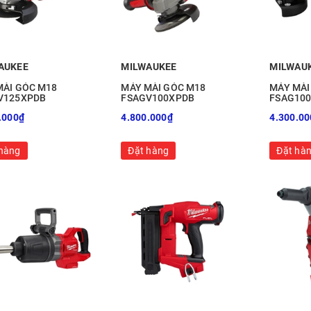
AUKEE
MILWAUKEE
MILWAU
MÀI GÓC M18
MÁY MÀI GÓC M18
MÁY MÀI
V125XPDB
FSAGV100XPDB
FSAG10
.000₫
4.800.000₫
4.300.00
hàng
Đặt hàng
Đặt hà