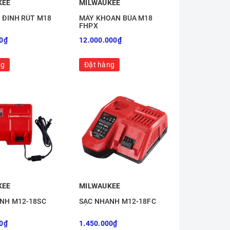
KEE
MILWAUKEE
 ĐINH RÚT M18
MÁY KHOAN BÚA M18
FHPX
0₫
12.000.000₫
ng
Đặt hàng
KEE
MILWAUKEE
NH M12-18SC
SẠC NHANH M12-18FC
0₫
1.450.000₫