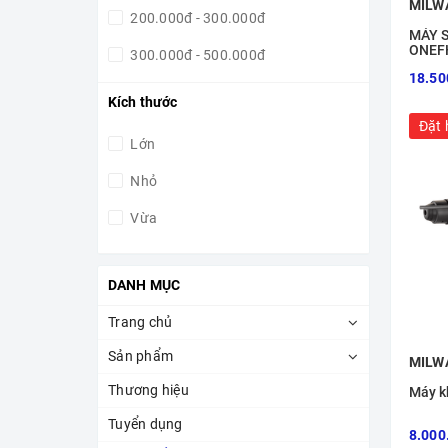
máy vặn vít thủy lực
MILW
200.000đ - 300.000đ
MÁY S
máy vặn vít
ONEF
300.000đ - 500.000đ
máy sạc pin
18.50
500.000đ - 1.000.000đ
Kích thước
PIN
Đặt 
1.000.000đ - 5.000.000đ
Lớn
Lưỡi cắt kim loại
5.000.000đ - 10.000.000đ
Nhỏ
Lưỡi cắt đa năng
10.000.000đ - 15.000.000đ
Vừa
Máy cắt rung
Giá trên 15.000.000đ
Máy cân mực
DANH MỤC
Máy thổi
Trang chủ
máy cắt ống
Sản phẩm
MILW
Máy thông tắc hơi
Thương hiệu
Máy k
máy hàn nhiệt
Tuyển dụng
8.000
Máy đánh bóng