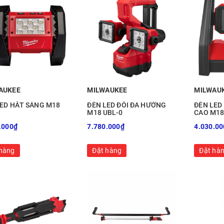
AUKEE
MILWAUKEE
MILWAU
LED HẮT SÁNG M18
ĐÈN LED ĐÔI ĐA HƯỚNG
ĐÈN LED
M18 UBL-0
CAO M1
.000₫
7.780.000₫
4.030.00
hàng
Đặt hàng
Đặt hà