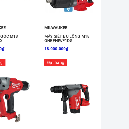
KEE
MILWAUKEE
 GÓC M18
MÁY SIẾT BU LÔNG M18
0X
ONEFHIWF1DS
0₫
18.000.000₫
ng
Đặt hàng