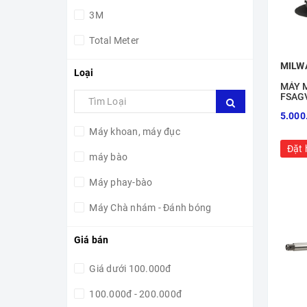
3M
Total Meter
Makita
MILW
Loại
MÁY 
CFCooper
FSAG
5.000
Máy khoan, máy đục
Đặt 
máy bào
Máy phay-bào
Máy Chà nhám - Đánh bóng
Máy thổi hơi nóng
Giá bán
Quạt chạy pin
Giá dưới 100.000đ
máy trộn
100.000đ - 200.000đ