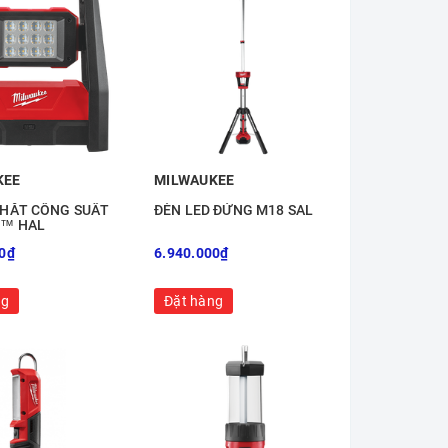
KEE
MILWAUKEE
 HẮT CÔNG SUẤT
ĐÈN LED ĐỨNG M18 SAL
8™ HAL
0₫
6.940.000₫
ng
Đặt hàng