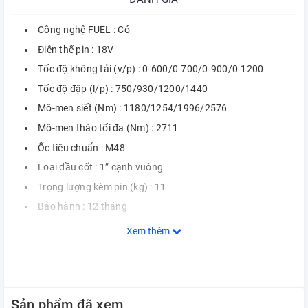
Công nghệ FUEL : Có
Điện thế pin : 18V
Tốc độ không tải (v/p) : 0-600/0-700/0-900/0-1200
Tốc độ đập (l/p) : 750/930/1200/1440
Mô-men siết (Nm) : 1180/1254/1996/2576
Mô-men tháo tối đa (Nm) : 2711
Ốc tiêu chuẩn : M48
Loại đầu cốt : 1” cạnh vuông
Trọng lượng kèm pin (kg) : 11
Bảo hành : 12 tháng
Xem thêm
Sản phẩm đã xem