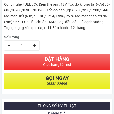
Công nghệ FUEL : Có Điện thế pin : 18V Tốc độ không tải (v/p) : 0-
600/0-700/0-900/0-1200 Tốc độ đập (l/p) : 750/930/1200/1440
Mô-men siết (Nm) : 1180/1254/1996/2576 Mô-men tháo tối đa
(Nm) : 2711 Ốc tiêu chuẩn : M48 Loại đầu cốt : 1” cạnh vuông
Trọng lượng kèm pin (kg) : 11 Bảo hành : 12 tháng
Số lượng
–
+
ĐẶT HÀNG
Giao hàng tận nơi
GỌI NGAY
0888122696
THÔNG SỐ KỸ THUẬT
ĐÁNH GIÁ