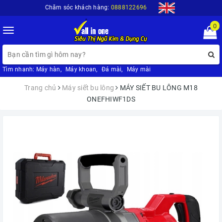
Chăm sóc khách hàng:
0888122696
0
Toggle
navigation
Tìm nhanh:
Máy hàn
,
Máy khoan
,
Đá mài
,
Máy mài
Trang chủ
Máy siết bu lông
MÁY SIẾT BU LÔNG M18
ONEFHIWF1DS