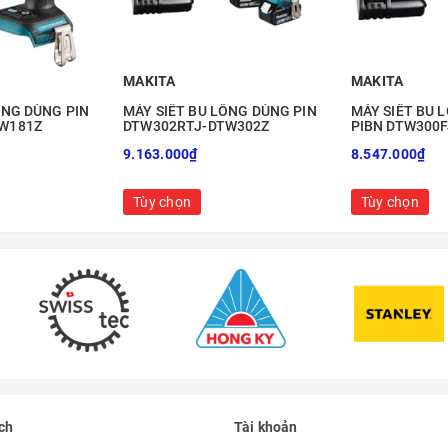
MAKITA
MAKITA
ONG DÙNG PIN
MÁY SIẾT BU LÔNG DÙNG PIN
MÁY SIẾT BU 
W181Z
DTW302RTJ-DTW302Z
PIBN DTW300F
DTW300RTJ-D
9.163.000₫
8.547.000₫
Tùy chọn
Tùy chọn
ch
Tài khoản