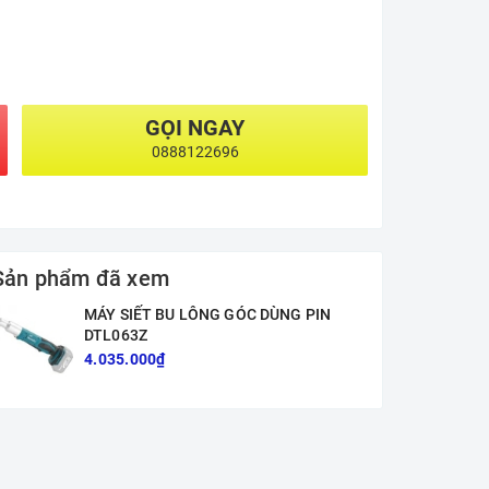
GỌI NGAY
0888122696
Sản phẩm đã xem
MÁY SIẾT BU LÔNG GÓC DÙNG PIN
DTL063Z
4.035.000₫