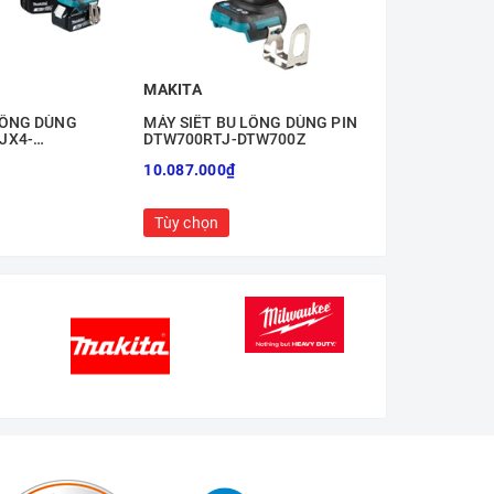
MAKITA
MAKITA
LÔNG DÙNG
MÁY SIẾT BU LÔNG DÙNG PIN
MÁY SIẾT BU
JX4-
DTW700RTJ-DTW700Z
DTW1001RTJ
TW300Z
10.087.000₫
11.935.000₫
Tùy chọn
Tùy chọn