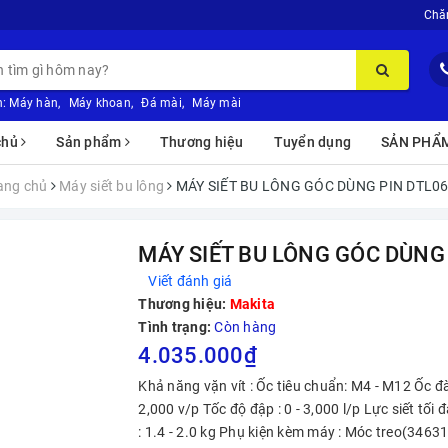
Chă
:
Máy hàn
,
Máy khoan
,
Đá mài
,
Máy mài
chủ
Sản phẩm
Thương hiệu
Tuyển dụng
SẢN PHẨ
ang chủ
Máy siết bu lông
MÁY SIẾT BU LÔNG GÓC DÙNG PIN DTL0
MÁY SIẾT BU LÔNG GÓC DÙNG
Viết đánh giá
Thương hiệu:
Makita
Tình trạng:
Còn hàng
4.035.000₫
Khả năng vặn vít : Ốc tiêu chuẩn: M4 - M12 Ốc đà
2,000 v/p Tốc độ đập : 0 - 3,000 l/p Lực siết tố
: 1.4 - 2.0 kg Phụ kiện kèm máy : Móc treo(3463