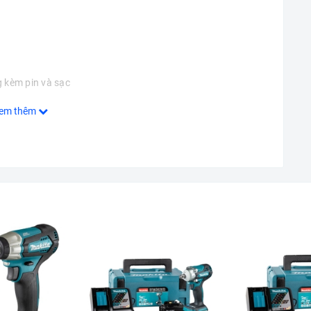
 kèm pin và sạc
em thêm