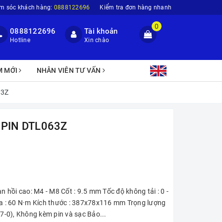
m sóc khách hàng:
0888122696
Kiểm tra đơn hàng nhanh
0
0888122696
Tài khoản
Hotline
Xin chào
M MỚI
NHÂN VIÊN TƯ VẤN
63Z
 PIN DTL063Z
n hồi cao: M4 - M8 Cốt : 9.5 mm Tốc độ không tải : 0 -
i đa : 60 N·m Kích thước : 387x78x116 mm Trọng lượng
17-0), Không kèm pin và sạc Bảo...