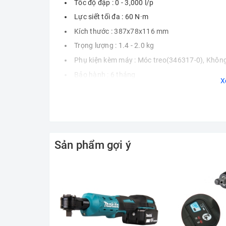
Tốc độ đập : 0 - 3,000 l/p
Lực siết tối đa : 60 N·m
Kích thước : 387x78x116 mm
Trọng lượng : 1.4 - 2.0 kg
Phụ kiện kèm máy : Móc treo(346317-0), Không
Bảo hành : 6 tháng
X
Sản phẩm gợi ý