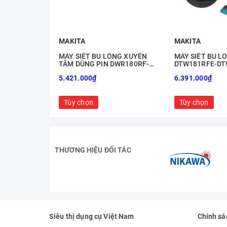
MAKITA
MAKITA
MÁY SIẾT BU LÔNG XUYÊN
MÁY SIẾT BU L
TÂM DÙNG PIN DWR180RF-
DTW181RFE-DT
DWR180Z
5.421.000₫
6.391.000₫
Tùy chọn
Tùy chọn
THƯƠNG HIỆU ĐỐI TÁC
Siêu thị dụng cụ Việt Nam
Chính sá