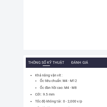
THÔNG SỐ KỸ THUẬT
ĐÁNH GIÁ
Khả năng vặn vít :
Ốc tiêu chuẩn: M4 - M12
Ốc đàn hồi cao: M4 - M8
Cốt : 9.5 mm
Tốc độ không tải : 0 - 2,000 v/p