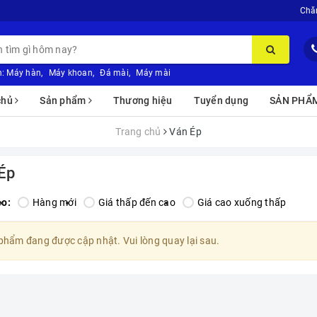
Chă
:
Máy hàn
,
Máy khoan
,
Đá mài
,
Máy mài
chủ
Sản phẩm
Thương hiệu
Tuyển dụng
SẢN PHẨ
Trang chủ
Ván Ép
Ép
eo:
Hàng mới
Giá thấp đến cao
Giá cao xuống thấp
phẩm đang được cập nhật. Vui lòng quay lại sau.