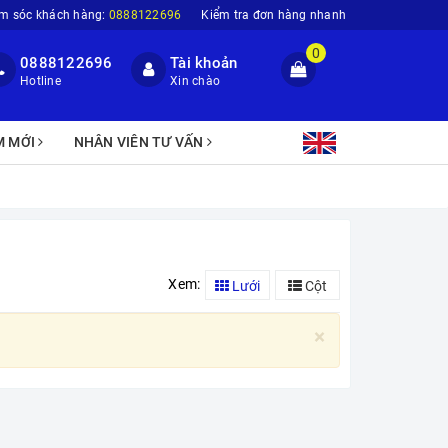
m sóc khách hàng:
0888122696
Kiểm tra đơn hàng nhanh
0
0888122696
Tài khoản
Hotline
Xin chào
M MỚI
NHÂN VIÊN TƯ VẤN
Xem:
Lưới
Cột
×