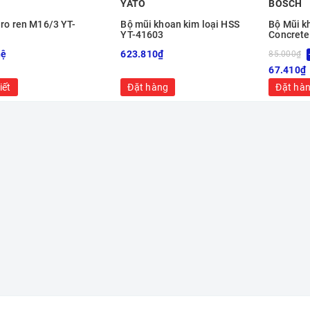
YATO
BOSCH
aro ren M16/3 YT-
Bộ mũi khoan kim loại HSS
Bộ Mũi k
YT-41603
Concrete
2608578
hệ
623.810₫
85.000₫
67.410₫
iết
Đặt hàng
Đặt hà