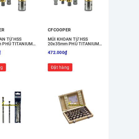
ER
CFCOOPER
AN TỪ HSS
MŨI KHOAN TỪ HSS
 PHỦ TITANIUM
20x35mm PHỦ TITANIUM
8
MH35-20
₫
472.000₫
ng
Đặt hàng