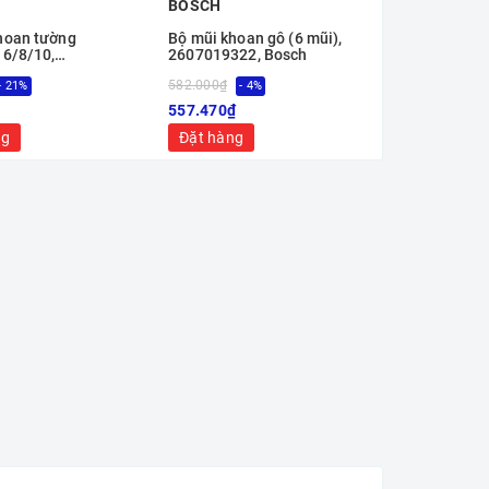
BOSCH
hoan tường
Bộ mũi khoan gỗ (6 mũi),
 6/8/10,
2607019322, Bosch
124, Bosch
582.000₫
- 21%
- 4%
557.470₫
ng
Đặt hàng