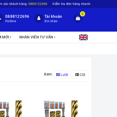
m sóc khách hàng:
0888122696
Kiểm tra đơn hàng nhanh
0
0888122696
Tài khoản
Hotline
Xin chào
M MỚI
NHÂN VIÊN TƯ VẤN
Xem:
Lưới
Cột