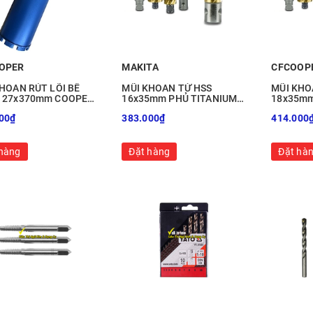
OPER
MAKITA
CFCOOP
HOAN RÚT LÕI BÊ
MŨI KHOAN TỪ HSS
MŨI KHO
 27x370mm COOPER
16x35mm PHỦ TITANIUM
18x35mm
7370
MH35-16
MH35-1
00₫
383.000₫
414.000
hàng
Đặt hàng
Đặt hà