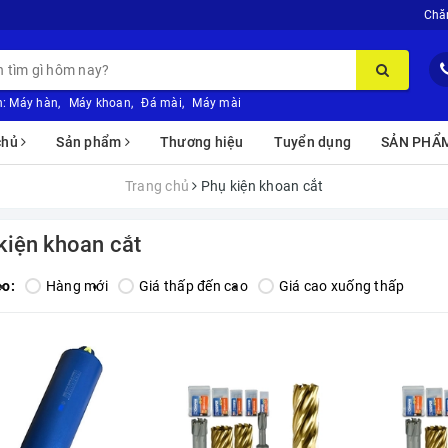
Chă
:
Máy hàn
,
Máy khoan
,
Đá mài
,
Máy mài
chủ
Sản phẩm
Thương hiệu
Tuyển dụng
SẢN PHẨ
Trang chủ
Phụ kiện khoan cắt
kiện khoan cắt
eo:
Hàng mới
Giá thấp đến cao
Giá cao xuống thấp