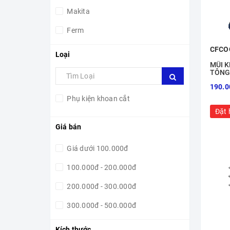
Makita
Ferm
Bosch
CFCO
Loại
MŨI K
TÔNG
DCB2
190.0
Phụ kiện khoan cắt
Đặt 
Giá bán
Giá dưới 100.000đ
100.000đ - 200.000đ
200.000đ - 300.000đ
300.000đ - 500.000đ
500.000đ - 1.000.000đ
Kích thước