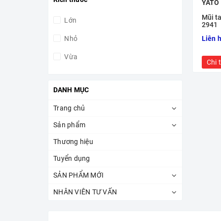
YATO
1.000.000đ - 5.000.000đ
Mũi t
Lớn
2941
5.000.000đ - 10.000.000đ
Nhỏ
Liên 
10.000.000đ - 15.000.000đ
Vừa
Chi t
Giá trên 15.000.000đ
DANH MỤC
Trang chủ
Sản phẩm
Thương hiệu
Tuyển dụng
SẢN PHẨM MỚI
NHÂN VIÊN TƯ VẤN