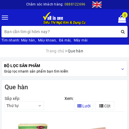
Chăm sóc khách hàng:
0888122696
0
Toggle
navigation
Tìm nhanh:
Máy hàn
,
Máy khoan
,
Đá mài
,
Máy mài
Trang chủ
Que hàn
BỘ LỌC SẢN PHẨM
Giúp lọc nhanh sản phẩm bạn tìm kiếm
Que hàn
Sắp xếp:
Xem:
Thứ tự
Lưới
Cột