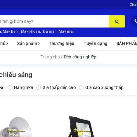
Chă
:
Máy hàn
,
Máy khoan
,
Đá mài
,
Máy mài
chủ
Sản phẩm
Thương hiệu
Tuyển dụng
SẢN PHẨ
Trang chủ
Đèn công nghiệp
chiếu sáng
eo:
Hàng mới
Giá thấp đến cao
Giá cao xuống thấp