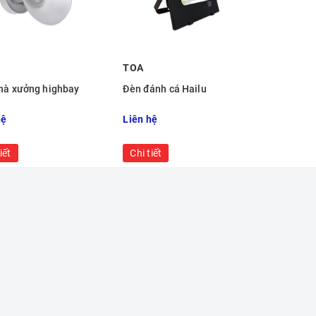
TOA
hà xưởng highbay
Đèn đánh cá Hailu
hệ
Liên hệ
iết
Chi tiết