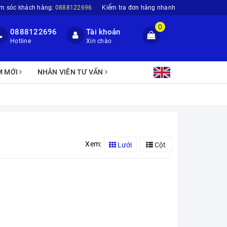
m sóc khách hàng:
0888122696
Kiểm tra đơn hàng nhanh
0
0888122696
Tài khoản
Hotline
Xin chào
M MỚI
NHÂN VIÊN TƯ VẤN
Xem:
Lưới
Cột