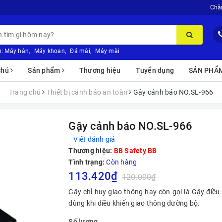
Chă
:
Máy hàn
,
Máy khoan
,
Đá mài
,
Máy mài
chủ
Sản phẩm
Thương hiệu
Tuyển dụng
SẢN PHẨ
Trang chủ
Thiết bị cảnh báo an toàn
Gậy cảnh báo NO.SL-966
Gậy cảnh báo NO.SL-966
Viết đánh giá
Thương hiệu:
BB Safety BB
Tình trạng:
Còn hàng
113.420₫
120.000₫
Gậy chỉ huy giao thông hay còn gọi là Gậy điều 
dùng khi điều khiển giao thông đường bộ.
Số lượng