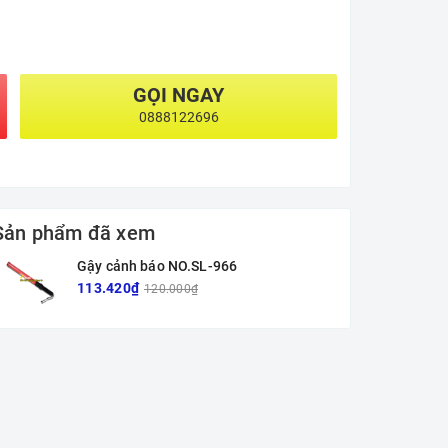
GỌI NGAY
0888122696
Sản phẩm đã xem
Gậy cảnh báo NO.SL-966
113.420₫
120.000₫