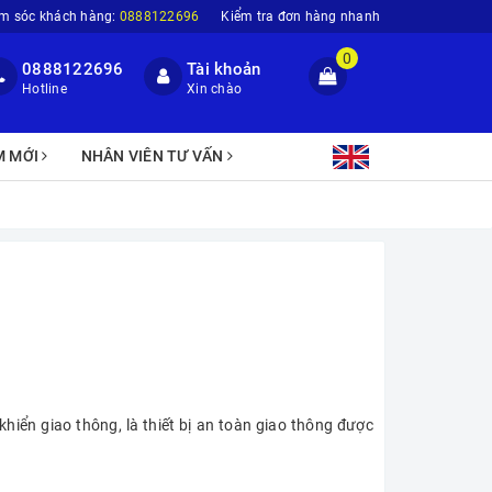
m sóc khách hàng:
0888122696
Kiểm tra đơn hàng nhanh
0
0888122696
Tài khoản
Hotline
Xin chào
M MỚI
NHÂN VIÊN TƯ VẤN
khiển giao thông, là thiết bị an toàn giao thông được