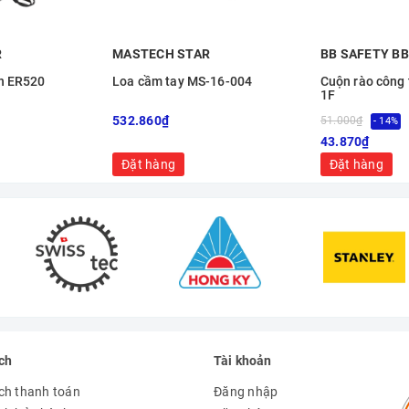
R
MASTECH STAR
BB SAFETY BB
h ER520
Loa cầm tay MS-16-004
Cuộn rào công 
1F
532.860₫
51.000₫
- 14%
43.870₫
Đặt hàng
Đặt hàng
ch
Tài khoản
ch thanh toán
Đăng nhập