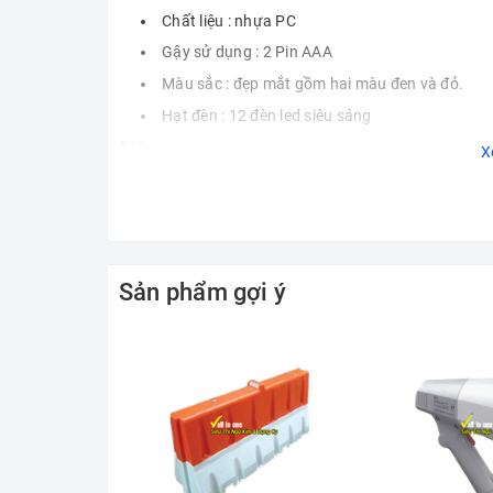
Chất liệu : nhựa PC
Gậy sử dụng : 2 Pin AAA
Màu sắc : đẹp mắt gồm hai màu đen và đỏ.
Hạt đèn : 12 đèn led siêu sáng
516
X
Sản phẩm gợi ý