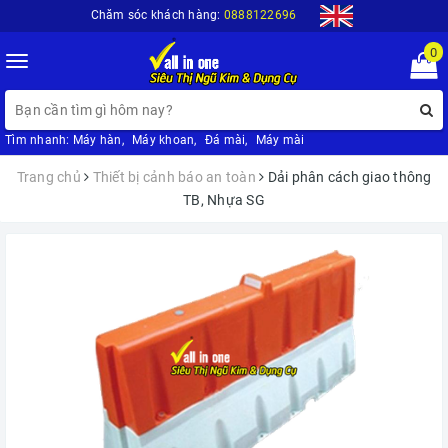
Chăm sóc khách hàng:
0888122696
0
Toggle
navigation
Tìm nhanh:
Máy hàn
,
Máy khoan
,
Đá mài
,
Máy mài
Trang chủ
Thiết bị cảnh báo an toàn
Dải phân cách giao thông
TB, Nhựa SG