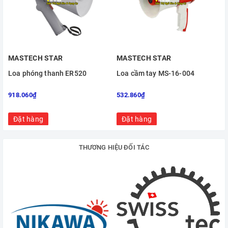
MASTECH STAR
MASTECH STAR
Loa phóng thanh ER520
Loa cầm tay MS-16-004
918.060₫
532.860₫
1
Đặt hàng
Đặt hàng
THƯƠNG HIỆU ĐỐI TÁC