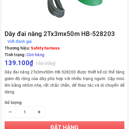
Dây đai nâng 2Tx3mx50m HB-528203
Viết đánh giá
Thương hiệu:
Safety harness
Tình trạng:
Còn hàng
139.100₫
150.000₫
Dây đai nâng 2Tx3mx50m HB-528203 được thiết kế có thể tăng
giàm độ rộng của dây phù hợp với nhiều trạng người. Cặp móc
lớn bằng nhôm nhẹ, rất chắc chắn, dể thao tác và di chuyển dể
dàng.
Số lượng
–
+
ĐẶT HÀNG