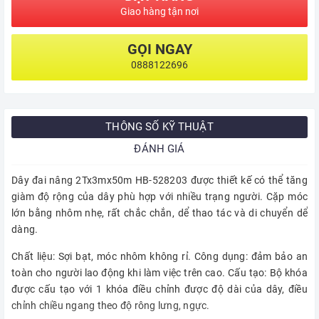
Giao hàng tận nơi
GỌI NGAY
0888122696
THÔNG SỐ KỸ THUẬT
ĐÁNH GIÁ
Dây đai nâng 2Tx3mx50m HB-528203 được thiết kế có thể tăng
giàm độ rộng của dây phù hợp với nhiều trạng người. Cặp móc
lớn bằng nhôm nhẹ, rất chắc chắn, dể thao tác và di chuyển dể
dàng.
Chất liệu: Sợi bạt, móc nhôm không rỉ. Công dụng: đảm bảo an
toàn cho người lao động khi làm việc trên cao. Cấu tạo: Bộ khóa
được cấu tạo với 1 khóa điều chỉnh được độ dài của dây, điều
chỉnh chiều ngang theo độ rông lưng, ngực.