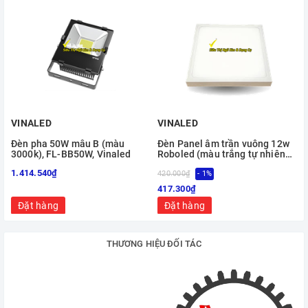
VINALED
VINALED
Đèn pha 50W mẫu B (màu
Đèn Panel âm trần vuông 12w
3000k), FL-BB50W, Vinaled
Roboled (màu trắng tự nhiên
4000 k) , PL-S12-N, Vinaled
1.414.540₫
420.000₫
- 1%
3
417.300₫
Đặt hàng
Đặt hàng
THƯƠNG HIỆU ĐỐI TÁC