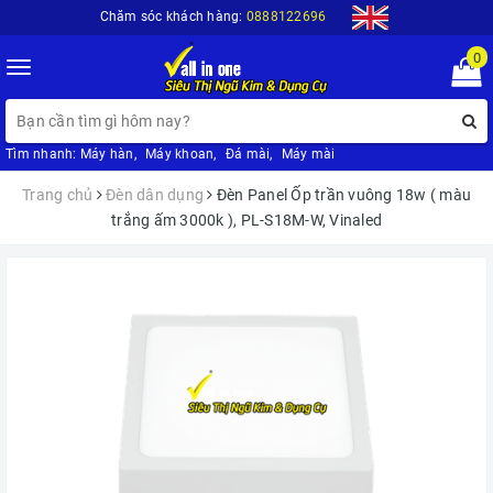
Chăm sóc khách hàng:
0888122696
0
Toggle
navigation
Tìm nhanh:
Máy hàn
,
Máy khoan
,
Đá mài
,
Máy mài
Trang chủ
Đèn dân dụng
Đèn Panel Ốp trần vuông 18w ( màu
trắng ấm 3000k ), PL-S18M-W, Vinaled