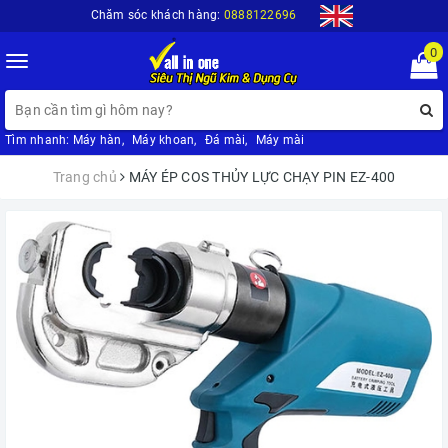
Chăm sóc khách hàng:
0888122696
0
Toggle
navigation
Tìm nhanh:
Máy hàn
,
Máy khoan
,
Đá mài
,
Máy mài
Trang chủ
MÁY ÉP COS THỦY LỰC CHẠY PIN EZ-400