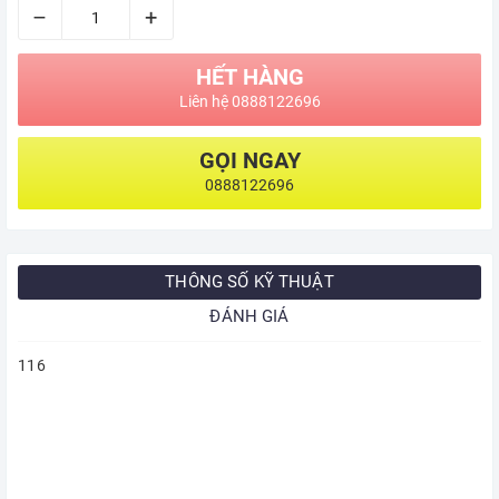
–
+
HẾT HÀNG
Liên hệ 0888122696
GỌI NGAY
0888122696
THÔNG SỐ KỸ THUẬT
ĐÁNH GIÁ
116