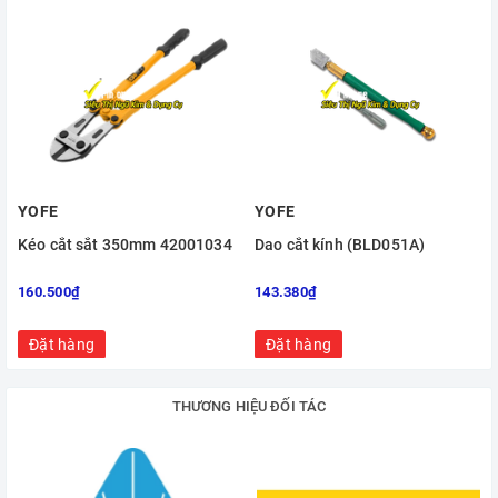
YOFE
YOFE
Kéo cắt sắt 350mm 42001034
Dao cắt kính (BLD051A)
160.500₫
143.380₫
Đặt hàng
Đặt hàng
THƯƠNG HIỆU ĐỐI TÁC