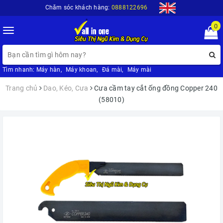
Chăm sóc khách hàng:
0888122696
0
Toggle
navigation
Tìm nhanh:
Máy hàn
,
Máy khoan
,
Đá mài
,
Máy mài
Trang chủ
Dao, Kéo, Cưa
Cưa cầm tay cắt ống đồng Copper 240
(58010)