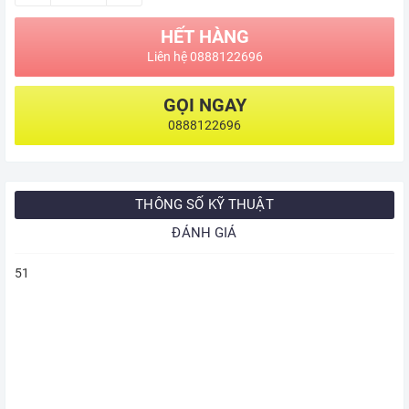
HẾT HÀNG
Liên hệ 0888122696
GỌI NGAY
0888122696
THÔNG SỐ KỸ THUẬT
ĐÁNH GIÁ
51