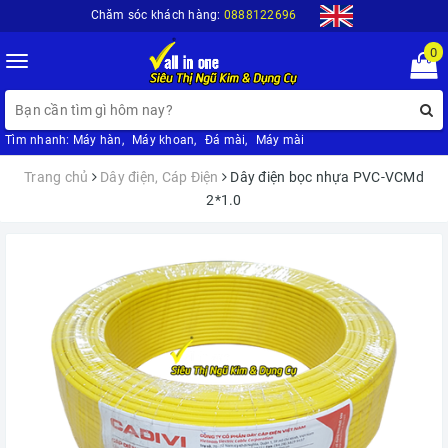
Chăm sóc khách hàng:
0888122696
0
Toggle
navigation
Tìm nhanh:
Máy hàn
,
Máy khoan
,
Đá mài
,
Máy mài
Trang chủ
Dây điện, Cáp Điện
Dây điện bọc nhựa PVC-VCMd
2*1.0