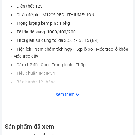
Điện thế : 12V
Chân đế pin : M12™ REDLITHIUM™-ION
Trọng lượng kèm pin : 1.6kg
Tối đa độ sáng: 1000/400/200
Thời gian sử dụng tối đa:3.5 , t7.5 , 15 (B4)
Tiện ích : Nam châm tích hợp - Kẹp lò xo - Móc treo lỗ khóa
- Móc treo dây
Các chế độ : Cao - Trung bình - Thấp
Tiêu chuẩn IP : IP54
Bảo hành : 12 tháng
Xem thêm
Sản phẩm đã xem