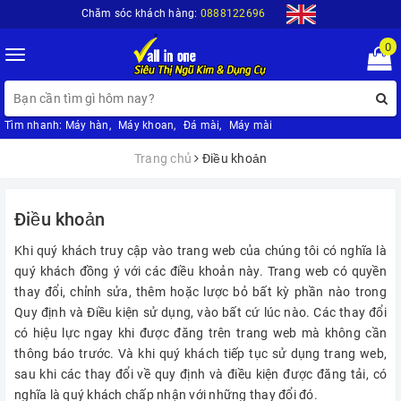
Chăm sóc khách hàng:
0888122696
0
Toggle
navigation
Tìm nhanh:
Máy hàn
,
Máy khoan
,
Đá mài
,
Máy mài
Trang chủ
Điều khoản
Điều khoản
Khi quý khách truy cập vào trang web của chúng tôi có nghĩa là
quý khách đồng ý với các điều khoản này. Trang web có quyền
thay đổi, chỉnh sửa, thêm hoặc lược bỏ bất kỳ phần nào trong
Quy định và Điều kiện sử dụng, vào bất cứ lúc nào. Các thay đổi
có hiệu lực ngay khi được đăng trên trang web mà không cần
thông báo trước. Và khi quý khách tiếp tục sử dụng trang web,
sau khi các thay đổi về quy định và điều kiện được đăng tải, có
nghĩa là quý khách chấp nhận với những thay đổi đó.