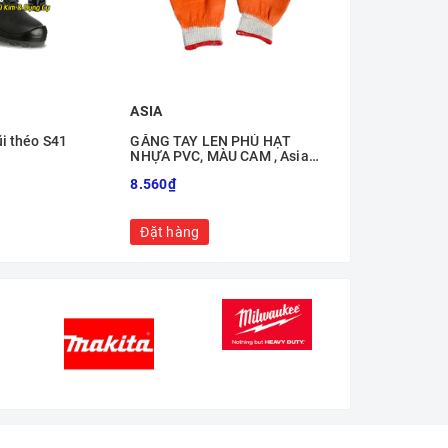
ASIA
CẦU VÒNG
i théo S41
GĂNG TAY LEN PHỦ HẠT
GĂNG TAY CA
NHỰA PVC, MÀU CAM , Asia
DƯƠNG DÀI 40
safe
HiỆU NAM LON
8.560₫
19.260₫
Đặt hàng
Đặt hàng