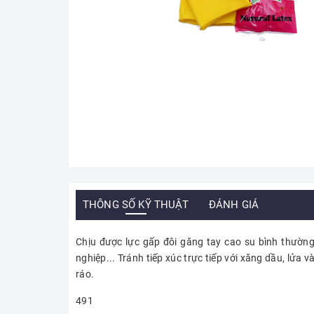
THÔNG SỐ KỸ THUẬT
ĐÁNH GIÁ
Chịu được lực gấp đôi găng tay cao su bình thườn
nghiệp... Tránh tiếp xúc trực tiếp với xăng dầu, lửa 
ráo.
491