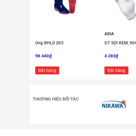
ASIA
Ủng BHLD 285
GT SỢI KEM, 90G
98.440₫
4.280₫
Đặt hàng
Đặt hàng
THƯƠNG HIỆU ĐỐI TÁC