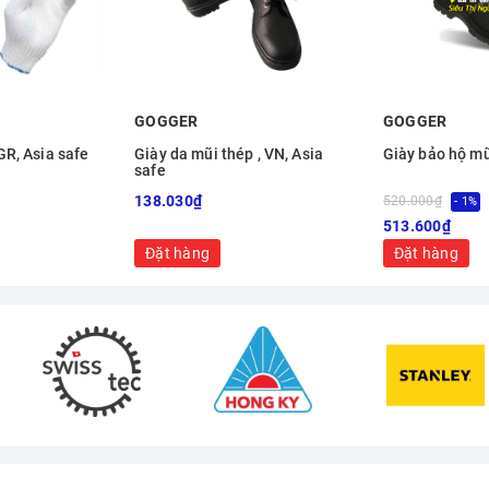
GOGGER
GOGGER
R, Asia safe
Giày da mũi thép , VN, Asia
Giày bảo hộ mũ
safe
138.030₫
520.000₫
- 1%
513.600₫
Đặt hàng
Đặt hàng