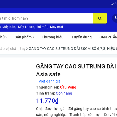
Chă
:
Máy hàn
,
Máy khoan
,
Đá mài
,
Máy mài
chủ
Sản phẩm
Thương hiệu
Tuyển dụng
SẢN PHẨ
bảo vệ chân, tay
GĂNG TAY CAO SU TRUNG DÀI 30CM SỐ 6,7,8, HiỆU 
GĂNG TAY CAO SU TRUNG DÀI 
Asia safe
Viết đánh giá
Thương hiệu:
Cầu Vòng
Tình trạng:
Còn hàng
11.770₫
Chịu được lực gấp đôi găng tay cao su bình th
sản, nông nghiệp... Tránh tiếp xúc trực tiếp vớ