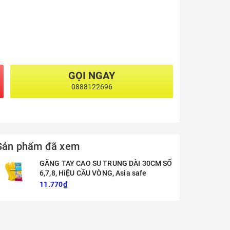
GỌI NGAY
0888122696
Sản phẩm đã xem
GĂNG TAY CAO SU TRUNG DÀI 30CM SỐ
6,7,8, HiỆU CẦU VÒNG, Asia safe
11.770₫