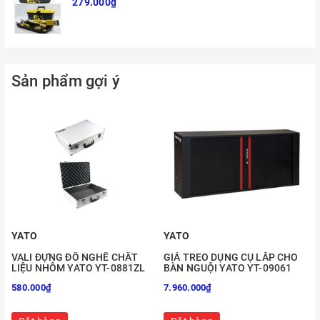
279.000₫
Sản phẩm gợi ý
YATO
YATO
VALI ĐỰNG ĐỒ NGHỀ CHẤT
GIÁ TREO DỤNG CỤ LẮP CHO
LIỆU NHÔM YATO YT-0881ZL
BÀN NGUỘI YATO YT-09061
580.000₫
7.960.000₫