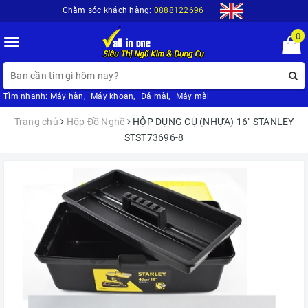
Chăm sóc khách hàng:
0888122696
0
Toggle
navigation
Tìm nhanh:
Máy hàn
,
Máy khoan
,
Đá mài
,
Máy mài
Trang chủ
Hộp Đồ Nghề
HỘP DỤNG CỤ (NHỰA) 16" STANLEY
STST73696-8