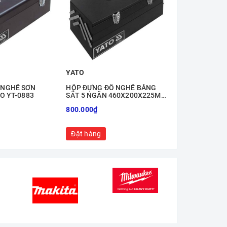
YATO
YATO
 NGHỀ SƠN
HỘP ĐỰNG ĐỒ NGHỀ BẰNG
HỘP ĐỰNG Đ
O YT-0883
SẮT 5 NGĂN 460X200X225MM
SẮT SƠN TĨNH
YATO YT-0885
0882
800.000₫
405.000₫
Đặt hàng
Đặt hàng