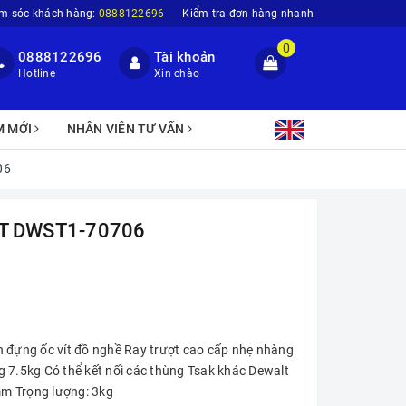
m sóc khách hàng:
0888122696
Kiểm tra đơn hàng nhanh
0
0888122696
Tài khoản
Hotline
Xin chào
M MỚI
NHÂN VIÊN TƯ VẤN
06
T DWST1-70706
ịnh đựng ốc vít đồ nghề Ray trượt cao cấp nhẹ nhàng
 7.5kg Có thể kết nối các thùng Tsak khác Dewalt
m Trọng lượng: 3kg