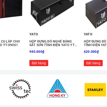
YATO
YATO
 CỤ LẮP CHO
HỘP ĐỰNG ĐỒ NGHỀ BẰNG
HỘP ĐỰNG ĐỒ
O YT-09061
SẮT SƠN TĨNH ĐIỆN YATO YT-
TĨNH ĐIỆN YAT
0886
940.000₫
620.000₫
Đặt hàng
Đặt hàng