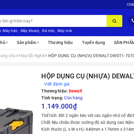
Chă
:
Máy hàn
,
Máy khoan
,
Đá mài
,
Máy mài
chủ
Sản phẩm
Thương hiệu
Tuyển dụng
SẢN PHẨ
rang chủ
Hộp Đồ Nghề
HỘP DỤNG CỤ (NHỰA) DEWALT DWST1-707
HỘP DỤNG CỤ (NHỰA) DEWAL
Viết đánh giá
Thương hiệu:
Dewalt
Tình trạng:
Còn hàng
1.149.000₫
Thể tích: 8lit 2 ngăn kéo với các ngăn nhỏ cố đ
Chất liệu chiệu được cường độ sử dụng cao Nặng
Kích thước (L x W x H): 440mm x 176mm x 314m