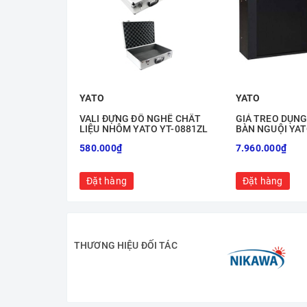
YATO
YATO
VALI ĐỰNG ĐỒ NGHỀ CHẤT
GIÁ TREO DỤNG
LIỆU NHÔM YATO YT-0881ZL
BÀN NGUỘI YAT
580.000₫
7.960.000₫
Đặt hàng
Đặt hàng
THƯƠNG HIỆU ĐỐI TÁC