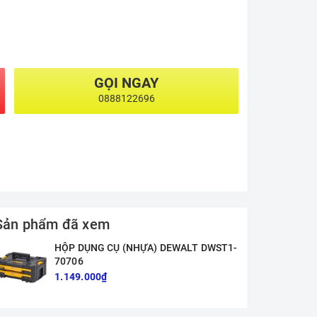
GỌI NGAY
0888122696
Sản phẩm đã xem
HỘP DỤNG CỤ (NHỰA) DEWALT DWST1-
70706
1.149.000₫