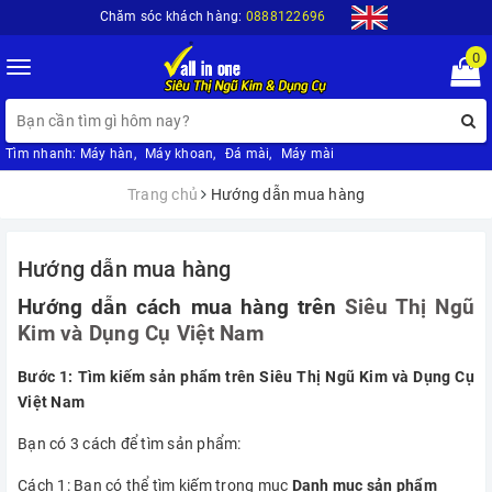
Chăm sóc khách hàng:
0888122696
0
Toggle
navigation
Tìm nhanh:
Máy hàn
,
Máy khoan
,
Đá mài
,
Máy mài
Trang chủ
Hướng dẫn mua hàng
Hướng dẫn mua hàng
Hướng dẫn cách mua hàng trên
Siêu Thị Ngũ
Kim và Dụng Cụ Việt Nam
Bước 1: Tìm kiếm sản phẩm trên Siêu Thị Ngũ Kim và Dụng Cụ
Việt Nam
Bạn có 3 cách để tìm sản phẩm:
Cách 1: Bạn có thể tìm kiếm trong mục
Danh mục sản phẩm