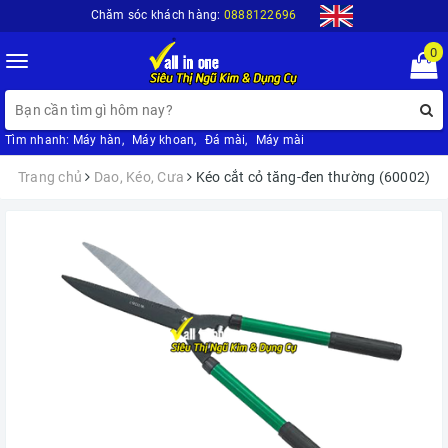
Chăm sóc khách hàng:
0888122696
0
Toggle
navigation
Tìm nhanh:
Máy hàn
,
Máy khoan
,
Đá mài
,
Máy mài
Trang chủ
Dao, Kéo, Cưa
Kéo cắt cỏ tăng-đen thường (60002)