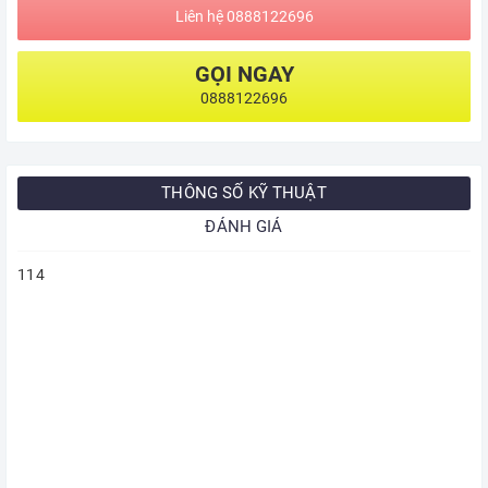
Liên hệ 0888122696
GỌI NGAY
0888122696
THÔNG SỐ KỸ THUẬT
ĐÁNH GIÁ
114