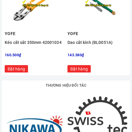
YOFE
YOFE
Kéo cắt sắt 350mm 42001034
Dao cắt kính (BLD051A)
160.500₫
143.380₫
Đặt hàng
Đặt hàng
THƯƠNG HIỆU ĐỐI TÁC