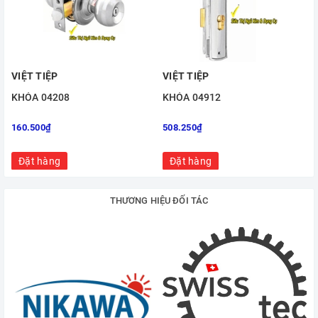
VIỆT TIỆP
VIỆT TIỆP
KHÓA 04208
KHÓA 04912
160.500₫
508.250₫
Đặt hàng
Đặt hàng
THƯƠNG HIỆU ĐỐI TÁC