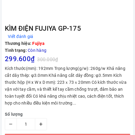
KÌM ĐIỆN FUJIYA GP-175
Viết đánh giá
Thương hiệu:
Fujiya
Tình trạng:
Còn hàng
299.600₫
300.000₫
Kích thước(mm): 192mm Trọng lượng(g/w): 260g/w Khả năng
cắt dây thép: φ3.0mm Khả năng cắt dây đồng: φ3.5mm Kích
thước hộp (H x W x D mm): 223ｘ73ｘ20mm Có kích thước vừa
vặn với tay cầm, và thiết kế tay cầm chống trượt, đảm bảo an
toàn tuyệt đối Có khả năng chịu nhiệt cao, cách điện tốt, thích
hợp cho nhiều điều kiện môi trường...
Số lượng
–
+