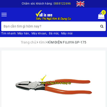
Chăm sóc khách hàng:
0888122696
0
Toggle
navigation
Tìm nhanh:
Máy hàn
,
Máy khoan
,
Đá mài
,
Máy mài
Trang chủ
Kìm
KÌM ĐIỆN FUJIYA GP-175