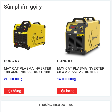
531
Sản phẩm gợi ý
HỒNG KÝ
HỒNG KÝ
MÁY CẮT PLASMA INVERTER
MÁY CẮT PLASMA INVERTER
100 AMPE 380V - HKCUT100
60 AMPE 220V - HKCUT60
21.000.000₫
14.000.000₫
Đặt hàng
Đặt hàng
THƯƠNG HIỆU ĐỐI TÁC