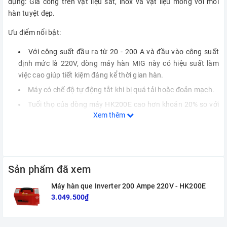
dụng: Gia công trên vật liệu sắt, inox và vật liệu mỏng với mối
hàn tuyệt đẹp.
Ưu điểm nổi bật:
Với công suất đầu ra từ 20 - 200 A và đầu vào công suất
định mức là 220V, dòng máy hàn MIG này có hiệu suất làm
việc cao giúp tiết kiệm đáng kể thời gian hàn.
Máy có chế độ tự động tắt khi bị quá tải hoặc đoản mạch.
Tuổi thọ của dòng máy HK200E cao hơn khoản 20% so với
Xem thêm
các loại máy hàn điện thông thường.
Được áp dụng công nghệ Inverter IGBT giúp tiết kiệm điện
năng 50% - 60% so với các máy hàn truyền thống.
Dòng hàn ổn định giúp mối hàn đẹp và sáng hơn không có
Sản phẩm đã xem
xỉ.
Máy được phủ một lớp sơn cách điện có tính thẩm mỹ cao
Máy hàn que Inverter 200 Ampe 220V - HK200E
và chống trầy xước.
3.049.500₫
Vỏ máy được thiết kế chắc chắn bảo vệ thiết bị khỏi sự
xâm nhập của bụi bẩn và nước.