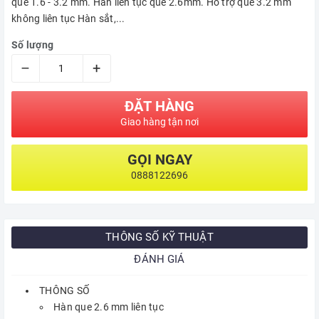
que 1.6 - 3.2 mm. Hàn liên tục que 2.6mm. Hổ trợ que 3.2 mm
không liên tục Hàn sắt,...
Số lượng
–
+
ĐẶT HÀNG
Giao hàng tận nơi
GỌI NGAY
0888122696
THÔNG SỐ KỸ THUẬT
ĐÁNH GIÁ
THÔNG SỐ
Hàn que 2.6 mm liên tục