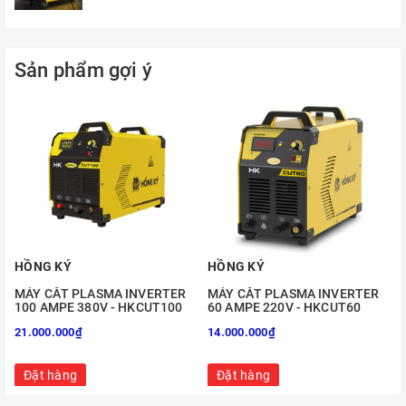
PHỤ KIỆN MUA THÊM
Mua dây hàn theo nhu cầu
Dây hàn đồng Ø10mm2 hoặc nhôm Ø12mm2
Sản phẩm gợi ý
HỒNG KÝ
HỒNG KÝ
MÁY CẮT PLASMA INVERTER
MÁY CẮT PLASMA INVERTER
100 AMPE 380V - HKCUT100
60 AMPE 220V - HKCUT60
21.000.000₫
14.000.000₫
Đặt hàng
Đặt hàng