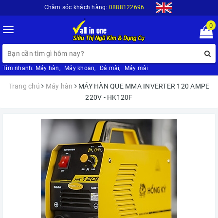
Chăm sóc khách hàng:
0888122696
0
Toggle
navigation
Tìm nhanh:
Máy hàn
,
Máy khoan
,
Đá mài
,
Máy mài
Trang chủ
Máy hàn
MÁY HÀN QUE MMA INVERTER 120 AMPE
220V - HK120F