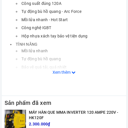
Công suất đúng 120A
Tự động bù hồ quang - Arc Force
Mồi lửa nhanh - Hot Start
Công nghệ IGBT
Hộp nhựa xách tay bảo vệ tiện dụng
TÍNH NĂNG
Mồi lửa nhanh
Tự động bù hồ quang
Bảo vệ quá tải, quá nhiệt
Xem thêm
Hàn que 1.6 - 3.2 mm.
Hàn liên tục que 2.6mm.
Hổ trợ que 3.2 mm không liên tục
Hàn sắt, thép, inox
Sản phẩm đã xem
PHỤ KIỆN THEO MÁY
MÁY HÀN QUE MMA INVERTER 120 AMPE 220V -
Kìm hàn 200A
HK120F
Kẹp mát 200A/ 300A 3m kìm hàn, 2m kẹp mát
2.300.000₫