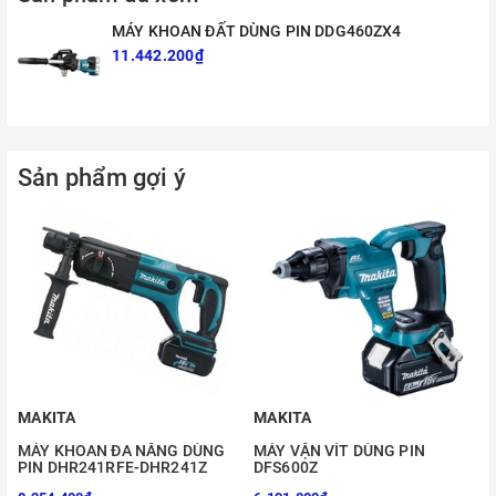
MÁY KHOAN ĐẤT DÙNG PIN DDG460ZX4
11.442.200₫
Sản phẩm gợi ý
MAKITA
MAKITA
MÁY KHOAN ĐA NĂNG DÙNG
MÁY VẶN VÍT DÙNG PIN
PIN DHR241RFE-DHR241Z
DFS600Z