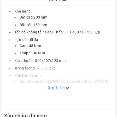
Khả năng :
Đất cát: 200 mm
Đất sét: 150 mm
Tốc độ không tải : Cao/ Thấp: 0 - 1,400 / 0 - 350 v/p
Lực siết tối đa
Cao : 48 N·m
Thấp : 136 N·m
Kích thước : 840x607x223 mm
Trọng lượng : 7.3 - 8.2 kg
Phụ kiện đi kèm :
Đầu chuyển đổi (327687-6), khoá đầu khoan (763251-
3), khoá lục giác 5 (783232-1), khoá lục giác 6 (783204-6),
Xem thêm
khoá lục giác 10 (783207-0), socket bu lông M8X30
(922453-2), bộ tay cầm(191P11-3)
Không kèm pin và sạc
Bảo hành : 6 tháng
Sản phẩm đã xem