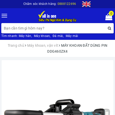
Chăm sóc khách hàng:
0888122696
0
Toggle
navigation
Tìm nhanh:
Máy hàn
,
Máy khoan
,
Đá mài
,
Máy mài
Trang chủ
Máy khoan, vặn vít
MÁY KHOAN ĐẤT DÙNG PIN
DDG460ZX4