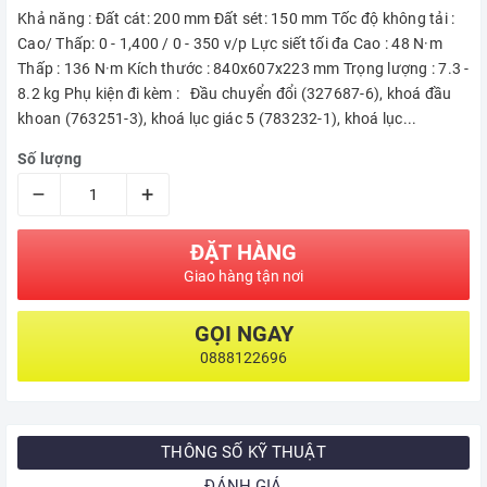
Khả năng : Đất cát: 200 mm Đất sét: 150 mm Tốc độ không tải :
Cao/ Thấp: 0 - 1,400 / 0 - 350 v/p Lực siết tối đa Cao : 48 N·m
Thấp : 136 N·m Kích thước : 840x607x223 mm Trọng lượng : 7.3 -
8.2 kg Phụ kiện đi kèm : Đầu chuyển đổi (327687-6), khoá đầu
khoan (763251-3), khoá lục giác 5 (783232-1), khoá lục...
Số lượng
–
+
ĐẶT HÀNG
Giao hàng tận nơi
GỌI NGAY
0888122696
THÔNG SỐ KỸ THUẬT
ĐÁNH GIÁ