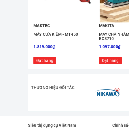
MAKTEC
MAKITA
MÁY CƯA KIẾM - MT450
MÁY CHÀ NHÁM
BO3710
1.819.000₫
1.097.000₫
Đặt hàng
Đặt hàng
THƯƠNG HIỆU ĐỐI TÁC
Siêu thị dụng cụ Việt Nam
Chính sá