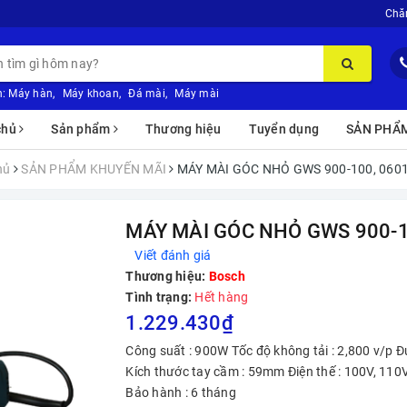
Chă
:
Máy hàn
,
Máy khoan
,
Đá mài
,
Máy mài
chủ
Sản phẩm
Thương hiệu
Tuyển dụng
SẢN PHẨ
hủ
SẢN PHẨM KHUYẾN MÃI
MÁY MÀI GÓC NHỎ GWS 900-100, 060
MÁY MÀI GÓC NHỎ GWS 900-1
Viết đánh giá
Thương hiệu:
Bosch
Tình trạng:
Hết hàng
1.229.430₫
Công suất : 900W Tốc độ không tải : 2,800 v/p 
Kích thước tay cầm : 59mm Điện thế : 100V, 110
Bảo hành : 6 tháng