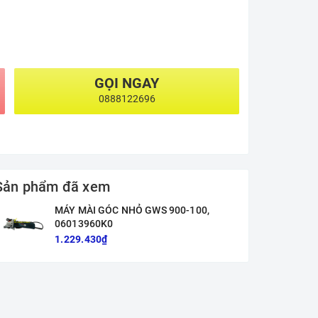
GỌI NGAY
0888122696
Sản phẩm đã xem
MÁY MÀI GÓC NHỎ GWS 900-100,
06013960K0
1.229.430₫