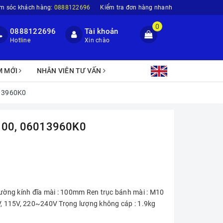
m sóc khách hàng:
0888122696
Kiểm tra đơn hàng nhanh
0
0888122696
Tài khoản
Hotline
Xin chào
M MỚI
NHÂN VIÊN TƯ VẤN
13960K0
00, 06013960K0
Đường kính đĩa mài : 100mm Ren trục bánh mài : M10
V, 115V, 220~240V Trọng lượng không cáp : 1.9kg