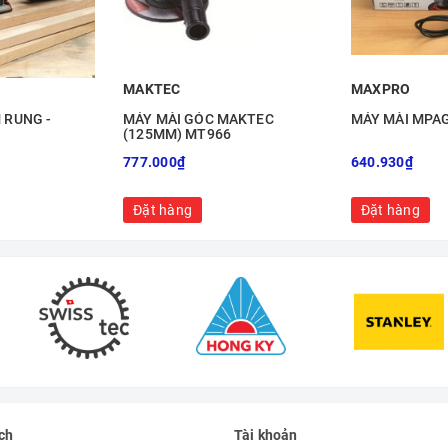
MAKTEC
MAXPRO
 RUNG -
MÁY MÀI GÓC MAKTEC
MÁY MÀI MPA
(125MM) MT966
777.000₫
640.930₫
Đặt hàng
Đặt hàng
ch
Tài khoản