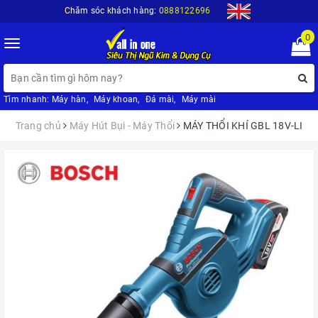
Chăm sóc khách hàng:
0888122696
0
Toggle
navigation
Tìm nhanh:
Máy hàn
,
Máy khoan
,
Đá mài
,
Máy mài
Trang chủ
Máy Hút Bụi - Máy Thổi
MÁY THỔI KHÍ GBL 18V-LI