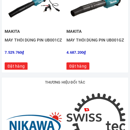
MAKITA
MAKITA
MÁY THỔI DÙNG PIN UB001CZ
MÁY THỔI DÙNG PIN UB001GZ
7.529.760₫
4.687.200₫
Đặt hàng
Đặt hàng
THƯƠNG HIỆU ĐỐI TÁC