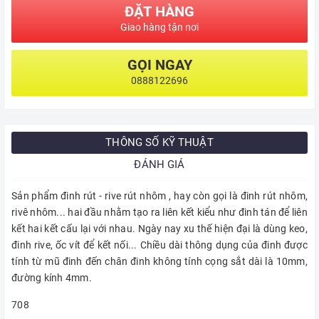
ĐẶT HÀNG
Giao hàng tận nơi
GỌI NGAY
0888122696
THÔNG SỐ KỸ THUẬT
ĐÁNH GIÁ
Sản phẩm đinh rút - rive rút nhôm , hay còn gọi là đinh rút nhôm,
rivê nhôm... hai đầu nhằm tạo ra liên kết kiểu như đinh tán để liên
kết hai kết cấu lại với nhau. Ngày nay xu thế hiện đại là dùng keo,
đinh rive, ốc vít để kết nối... Chiều dài thông dụng của đinh được
tính từ mũ đinh đến chân đinh không tính cọng sắt dài là 10mm,
đường kính 4mm.
708