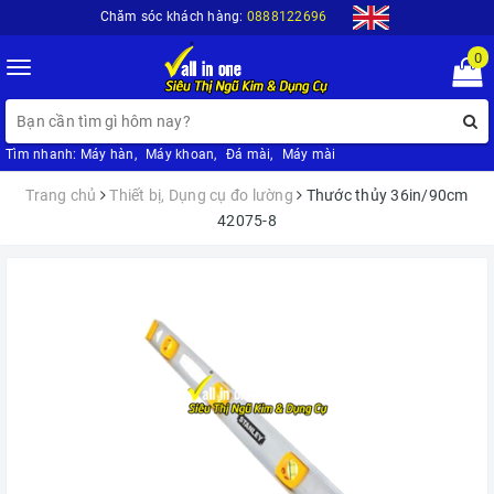
Chăm sóc khách hàng:
0888122696
0
Toggle
navigation
Tìm nhanh:
Máy hàn
,
Máy khoan
,
Đá mài
,
Máy mài
Trang chủ
Thiết bị, Dụng cụ đo lường
Thước thủy 36in/90cm
42075-8