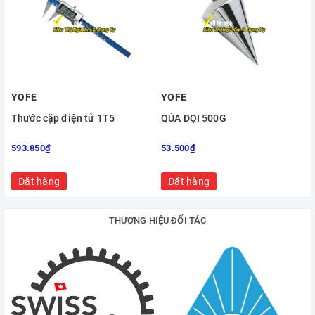
YOFE
YOFE
Thước cặp điện tử 1T5
QỦA DỌI 500G
593.850₫
53.500₫
Đặt hàng
Đặt hàng
THƯƠNG HIỆU ĐỐI TÁC