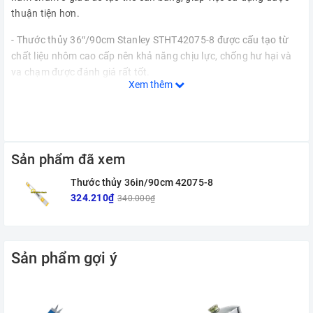
thuận tiện hơn.
- Thước thủy 36″/90cm Stanley STHT42075-8 được cấu tạo từ
chất liệu nhôm cao cấp nên khả năng chịu lực, chống hư hại và
va chạm được đánh giá rất tốt.
Xem thêm
- Bạn có thể dễ dàng mang theo nó bất cứ đâu cho công việc và
yên tâm khi độ bền luôn ở mức đảm bảo cao.
Sản phẩm đã xem
Thước thủy 36in/90cm 42075-8
324.210₫
340.000₫
Sản phẩm gợi ý