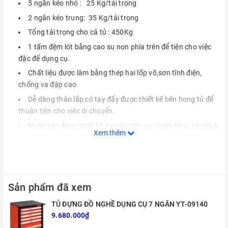
5 ngăn kéo nhỏ : 25 Kg/tải trọng
2 ngăn kéo trung: 35 Kg/tải trọng
Tổng tải trọng cho cả tủ : 450Kg
1 tấm đệm lót bằng cao su non phía trên để tiện cho việc
đặc để dụng cụ.
Chất liệu được làm bằng thép hai lốp võ,sơn tĩnh điện,
chống va đập cao
Dễ dàng tháo lắp,có tay đẩy được thiết kế bên hong tủ để
thuận tiện cho việc di chuyển.
Ngăn kéo được thiết kế 1 ngăn mở, các ngăn khác sẽ khoá,
Xem thêm
2 khóa chính, có chốt khóa an toàn cho từng ngăn tủ
4 bánh xe chịu tải cao, có chốt khóa cho hai bánh xe sau.
Kích thước tổng thể : 990x750x450 ( mm)
Trọng Lượng: 56Kg
Sản phẩm đã xem
- Sản phẩm được sản xuất theo tiêu chuẩn CE,
TỦ ĐỰNG ĐỒ NGHỀ DỤNG CỤ 7 NGĂN YT-09140
9.680.000₫
- Thiết kế tiện dụng 2 ngăn tủ to 5 ngăn nhỏ, tiện dụng cho việc