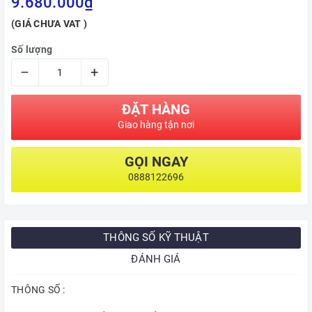
9.680.000₫
(GIÁ CHƯA VAT )
Số lượng
–
+
ĐẶT HÀNG
Giao hàng tận nơi
GỌI NGAY
0888122696
THÔNG SỐ KỸ THUẬT
ĐÁNH GIÁ
THÔNG SỐ :