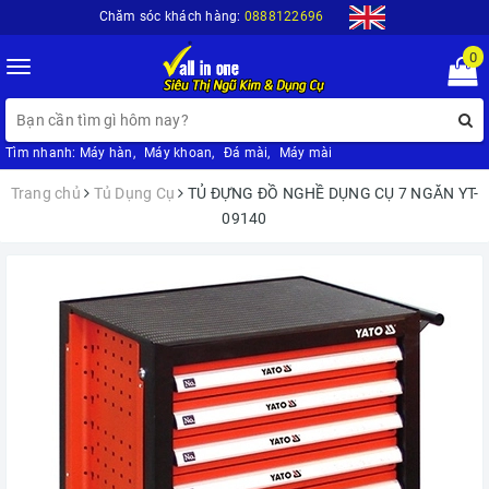
Chăm sóc khách hàng:
0888122696
0
Toggle
navigation
Tìm nhanh:
Máy hàn
,
Máy khoan
,
Đá mài
,
Máy mài
Trang chủ
Tủ Dụng Cụ
TỦ ĐỰNG ĐỒ NGHỀ DỤNG CỤ 7 NGĂN YT-
09140