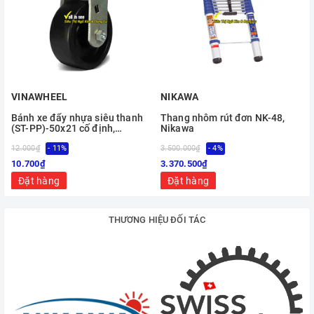
VINAWHEEL
NIKAWA
Bánh xe đẩy nhựa siêu thanh
Thang nhôm rút đơn NK-48,
(ST-PP)-50x21 cố định,
Nikawa
Vinawheel
12.000₫
- 11%
3.500.000₫
- 4%
10.700₫
3.370.500₫
Đặt hàng
Đặt hàng
THƯƠNG HIỆU ĐỐI TÁC