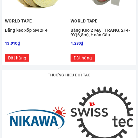
WORLD TAPE
WORLD TAPE
Băng keo xốp 5M 2F4
Băng Keo 2 MẶT TRẮNG, 2F4-
9Y(6,8m), Hoàn Cầu
13.910₫
4.280₫
Đặt hàng
Đặt hàng
THƯƠNG HIỆU ĐỐI TÁC