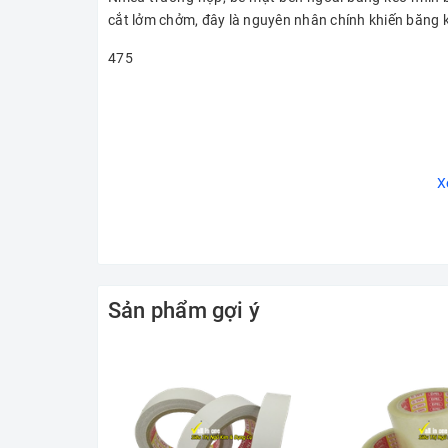
cắt lởm chởm, đây là nguyên nhân chính khiến băng k
475
X
Sản phẩm gợi ý