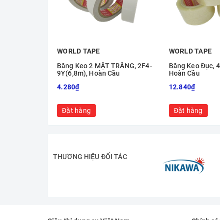
WORLD TAPE
WORLD TAPE
Băng Keo 2 MẶT TRẮNG, 2F4-
Băng Keo Đục, 4
9Y(6,8m), Hoàn Cầu
Hoàn Cầu
4.280₫
12.840₫
Đặt hàng
Đặt hàng
THƯƠNG HIỆU ĐỐI TÁC