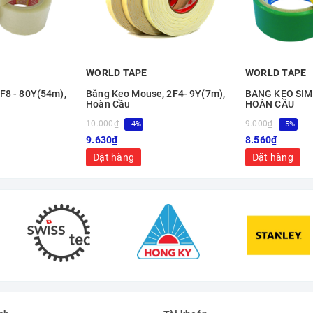
WORLD TAPE
WORLD TAPE
F8 - 80Y(54m),
Băng Keo Mouse, 2F4- 9Y(7m),
BĂNG KEO SIMIL
Hoàn Cầu
HOÀN CẦU
10.000₫
9.000₫
- 4%
- 5%
9.630₫
8.560₫
Đặt hàng
Đặt hàng