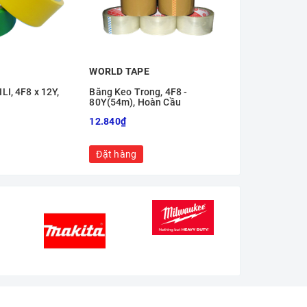
WORLD TAPE
WORLD TAPE
I, 4F8 x 12Y,
Băng Keo Trong, 4F8 -
Băng Keo Vải 
80Y(54m), Hoàn Cầu
Hoàn Cầu
12.840₫
20.330₫
Đặt hàng
Đặt hàng