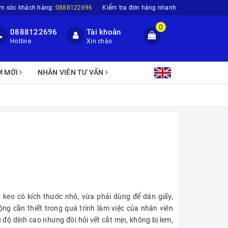
m sóc khách hàng:
0888122696
Kiểm tra đơn hàng nhanh
0
0888122696
Tài khoản
Hotline
Xin chào
M MỚI
NHÂN VIÊN TƯ VẤN
 keo có kích thước nhỏ, vừa phải dùng để dán giấy,
g cần thiết trong quá trình làm việc của nhân viên
ộ dính cao nhưng đòi hỏi vết cắt mịn, không bị lem,