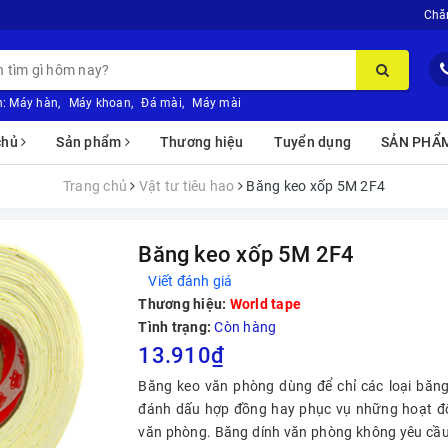
Chă
:
Máy hàn
,
Máy khoan
,
Đá mài
,
Máy mài
chủ
Sản phẩm
Thương hiệu
Tuyển dụng
SẢN PHẨ
Trang chủ
Vật tư tiêu hao
Băng keo xốp 5M 2F4
Băng keo xốp 5M 2F4
Viết đánh giá
Thương hiệu:
World tape
Tình trạng:
Còn hàng
13.910₫
Băng keo văn phòng dùng để chỉ các loại băng
đánh dấu hợp đồng hay phục vụ những hoạt độn
văn phòng. Băng dính văn phòng không yêu cầu đ