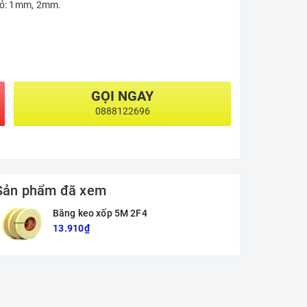
nhỏ: 1mm, 2mm.
GỌI NGAY
0888122696
Sản phẩm đã xem
Băng keo xốp 5M 2F4
13.910₫