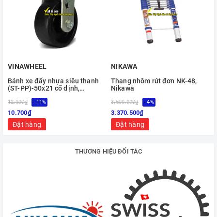
VINAWHEEL
NIKAWA
Bánh xe đẩy nhựa siêu thanh
Thang nhôm rút đơn NK-48,
(ST-PP)-50x21 cố định,
Nikawa
Vinawheel
12.000₫
- 11%
3.500.000₫
- 4%
10.700₫
3.370.500₫
Đặt hàng
Đặt hàng
THƯƠNG HIỆU ĐỐI TÁC