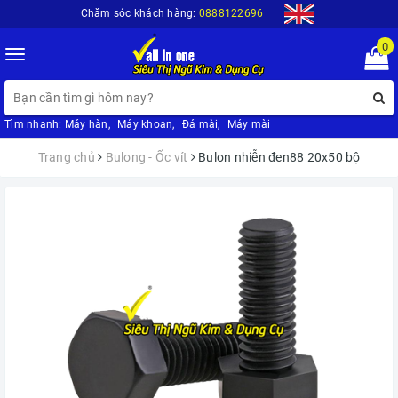
Chăm sóc khách hàng:
0888122696
0
Toggle
navigation
Tìm nhanh:
Máy hàn
,
Máy khoan
,
Đá mài
,
Máy mài
Trang chủ
Bulong - Ốc vít
Bulon nhiễn đen88 20x50 bộ