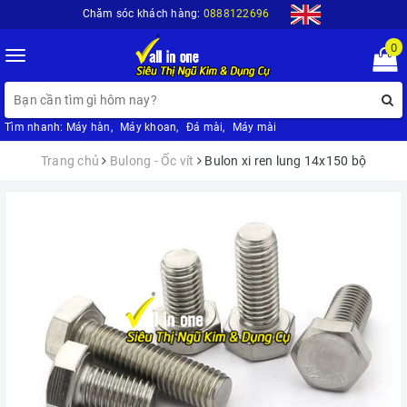
Chăm sóc khách hàng:
0888122696
0
Toggle
navigation
Tìm nhanh:
Máy hàn
,
Máy khoan
,
Đá mài
,
Máy mài
Trang chủ
Bulong - Ốc vít
Bulon xi ren lung 14x150 bộ