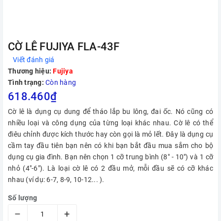
CỜ LÊ FUJIYA FLA-43F
Viết đánh giá
Thương hiệu:
Fujiya
Tình trạng:
Còn hàng
618.460₫
Cờ lê là dụng cụ dung để tháo lắp bu lông, đai ốc. Nó cũng có
nhiều loại và công dụng của từng loại khác nhau. Cờ lê có thể
điêu chỉnh được kích thước hay còn gọi là mỏ lết. Đây là dụng cụ
cầm tay đầu tiên bạn nên có khi bạn bắt đầu mua sắm cho bộ
dụng cụ gia đình. Bạn nên chọn 1 cỡ trung bình (8" - 10") và 1 cỡ
nhỏ (4"-6"). Là loại cờ lê có 2 đầu mở, mỗi đầu sẽ có cỡ khác
nhau (ví dụ: 6-7, 8-9, 10-12... ).
Số lượng
–
+