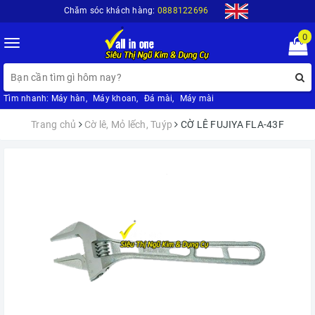
Chăm sóc khách hàng:
0888122696
0
Toggle
navigation
Tìm nhanh:
Máy hàn
,
Máy khoan
,
Đá mài
,
Máy mài
Trang chủ
Cờ lê, Mỏ lếch, Tuýp
CỜ LÊ FUJIYA FLA-43F