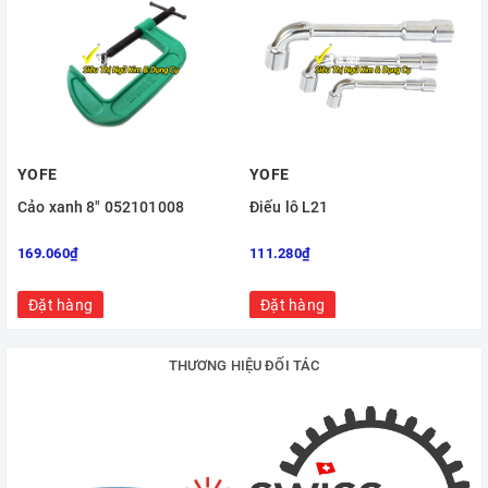
YOFE
YOFE
Cảo xanh 8" 052101008
Điếu lỗ L21
169.060₫
111.280₫
Đặt hàng
Đặt hàng
THƯƠNG HIỆU ĐỐI TÁC