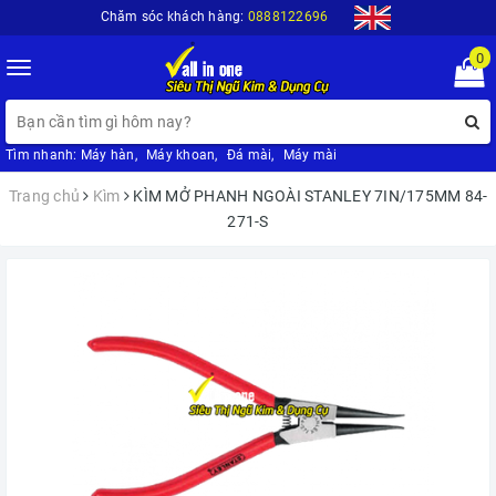
Chăm sóc khách hàng:
0888122696
0
Toggle
navigation
Tìm nhanh:
Máy hàn
,
Máy khoan
,
Đá mài
,
Máy mài
Trang chủ
Kìm
KÌM MỞ PHANH NGOÀI STANLEY 7IN/175MM 84-
271-S