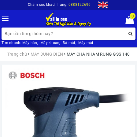
Chăm sóc khách hàng:
0888122696
0
Toggle
navigation
Tìm nhanh:
Máy hàn
,
Máy khoan
,
Đá mài
,
Máy mài
Trang chủ
MÁY DÙNG ĐIỆN
MÁY CHÀ NHÁM RUNG GSS 140