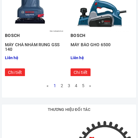
BOSCH
BOSCH
MÁY CHÀ NHÁM RUNG GSS
MÁY BÀO GHO 6500
140
Liên hệ
Liên hệ
Chi tiết
Chi tiết
«
1
2
3
4
5
»
THƯƠNG HIỆU ĐỐI TÁC