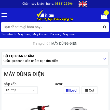
Chăm sóc khách hàng:
0888122696
0
Toggle
navigation
Tìm nhanh:
Máy hàn
,
Máy khoan
,
Đá mài
,
Máy mài
Trang chủ
MÁY DÙNG ĐIỆN
BỘ LỌC SẢN PHẨM
Giúp lọc nhanh sản phẩm bạn tìm kiếm
MÁY DÙNG ĐIỆN
Sắp xếp:
Xem:
Thứ tự
Lưới
Cột